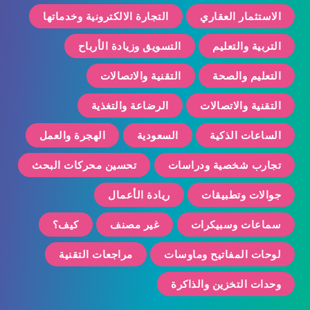
الاستثمار العقاري
التجارة الالكترونية وخدماتها
التربية والتعليم
التسويق وزيادة الأرباح
التعليم والصحة
التقنية والاتصالات
التقنية والاتصالات
الرضاعة والتغذية
الساعات الذكية
السعودية
الهجرة والعمل
تجارب شخصية ودراسات
تحسين محركات البحث
جوالات وتطبيقات
ريادة الأعمال
سماعات وسبيكرات
غير مصنف
كيف؟
لوحات المفاتيح وماوسات
مراجعات التقنية
وحدات التخزين والذاكرة