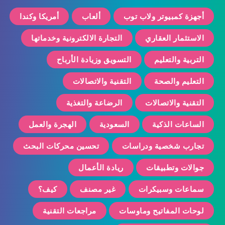
أجهزة كمبيوتر ولاب توب
ألعاب
أمريكا وكندا
الاستثمار العقاري
التجارة الالكترونية وخدماتها
التربية والتعليم
التسويق وزيادة الأرباح
التعليم والصحة
التقنية والاتصالات
التقنية والاتصالات
الرضاعة والتغذية
الساعات الذكية
السعودية
الهجرة والعمل
تجارب شخصية ودراسات
تحسين محركات البحث
جوالات وتطبيقات
ريادة الأعمال
سماعات وسبيكرات
غير مصنف
كيف؟
لوحات المفاتيح وماوسات
مراجعات التقنية