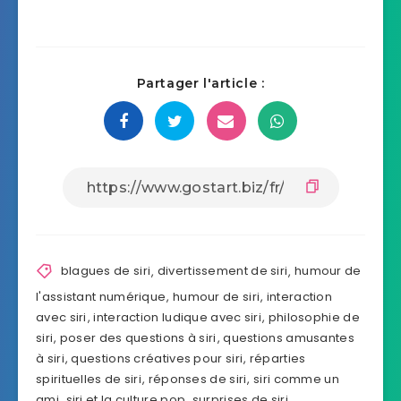
Partager l'article :
blagues de siri
,
divertissement de siri
,
humour de
l'assistant numérique
,
humour de siri
,
interaction
avec siri
,
interaction ludique avec siri
,
philosophie de
siri
,
poser des questions à siri
,
questions amusantes
à siri
,
questions créatives pour siri
,
réparties
spirituelles de siri
,
réponses de siri
,
siri comme un
ami
,
siri et la culture pop
,
surprises de siri