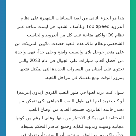
هذا هو الجزء الثاني من لعبة السباقات الشهيرة على نظام
أندرويد Top Speed وللأسف الشديد هي ليست متاحة على
نظام iOS ولكنها متاحة على كل من أندرويد والحاسب
الشخصي ونظام ماك. هذه اللعبة حصدت ملايين التنزيلات من
على متجر جوجل بلاي والسبب واضح وجلي جداً، فهي واحدة
من أفضل ألعاب سيارات على الجوال في عام 2023 والتي
تحتوي على أطنان من السيارات الجديدة التي يمكنك فتحها
بمرور الوقت ومع تقدمك في مراحل اللعبة.
سواء كنت تريد لعبها في طور اللعب الفردي (بدون إنترنت)
أو كنت تريد لعبها في طول اللعب الجماعي لكي تتمكن من
تصدر قائمة الفائزين، فستجد العديد من أوضاع اللعب
المختلفة التي يمكنك الاختيار من بينها. وعلى الرغم من كونها
مجانية وسهلة وبديهية للغاية وجميع عناصر التحكم بسيطة
جداً، ولكن بمرور الوقت ستشعر أن اللعبة بدأت تزداد في