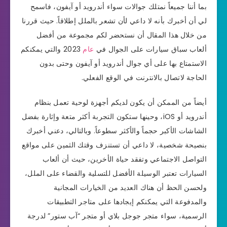
بما أننا جميعاً نمتلك جوالات سواء أندرويد أو آيفون، فاسمح
لي أن أخبرك بأنه لا داعي لأن تشعر بالملل إطلاقاً. حيث قررنا
من خلال هذا المقال أن نستحضر لكم مجموعة من أفضل
ألعاب سباق سيارات على الجوال في
عام
2023 والتي يمكنكم
الاستمتاع بها على أي جوال أندرويد أو آيفون وحتى بدون
الحاجة لاتصال بالانترنت في الوقع الفعلي.
أيضاً من الممكن أن يكون لديكم أجهزة لوحية تعمل بنظام
أندرويد أو iOS، وحينها ستكون التجربة أكثر متعة وإثارة بفضل
الشاشات الأكبر حجماً والأكثر سطوعاً. وبالتالي، دعني أخبرك
بنصيحة شخصية، لا داعي أن تستنزف وقتك الثمين على مواقع
التواصل الاجتماعي وتفقد حياة الأخرين، حيث أن ألعاب
السيارات تعتبر الوسيلة الأفضل للتسلية والقضاء على الملل،
ولحسن الحظ أن هناك العديد من الخيارات المجانية
والمدفوعة التي يمكنكم إيجادها على متاجر التطبيقات
الرسمية، سواء متجر جوجل بلاي أو متجر “آب ستور” لدرجة