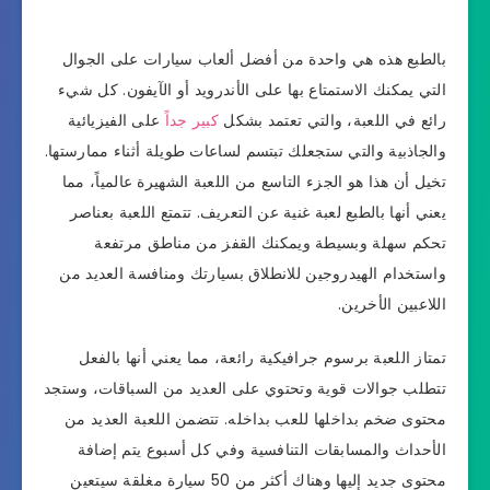
بالطبع هذه هي واحدة من أفضل ألعاب سيارات على الجوال
التي يمكنك الاستمتاع بها على الأندرويد أو الآيفون. كل شيء
رائع في اللعبة، والتي تعتمد بشكل
كبير جدا
ً على الفيزيائية
والجاذبية والتي ستجعلك تبتسم لساعات طويلة أثناء ممارستها.
تخيل أن هذا هو الجزء التاسع من اللعبة الشهيرة عالمياً، مما
يعني أنها بالطبع لعبة غنية عن التعريف. تتمتع اللعبة بعناصر
تحكم سهلة وبسيطة ويمكنك القفز من مناطق مرتفعة
واستخدام الهيدروجين للانطلاق بسيارتك ومنافسة العديد من
اللاعبين الأخرين.
تمتاز اللعبة برسوم جرافيكية رائعة، مما يعني أنها بالفعل
تتطلب جوالات قوية وتحتوي على العديد من السباقات، وستجد
محتوى ضخم بداخلها للعب بداخله. تتضمن اللعبة العديد من
الأحداث والمسابقات التنافسية وفي كل أسبوع يتم إضافة
محتوى جديد إليها وهناك أكثر من 50 سيارة مغلقة سيتعين