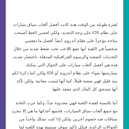
لفترة طويلة من الوقت هذه كانت أفضل ألعاب سباق سيارات
على نظام iOS على وجه التحديد، ولكن لحسن الحظ أصبحت
متاحة مؤخراً على نظام أندرويد أيضاً. أفضل ما يعجبني
شخصياً في اللعبة أنها تضع اللاعب تحت ضغط شديد من خلال
التحديات الصعبة والرسوم الجرافيكية المذهلة. باختصار شديد،
هذه هي أفضل ألعاب سيارات على الجوال التي يمكنك
ممارستها سواء على نظام أندرويد أو iOS ولكن كما ذكرنا لكم
منذ قليل فهي صعبة قليلاً، كما أنها ليست مجانية. ولكن تأكد
أنها تستحق كل المال الذي تنفقه عليها.
أما بالنسبة لقصة اللعبة فهي محدودة جداً، وكما جرت العادة
مع جميع ألعاب سباق السيارات، فجميع أحداثها ما هي إلا مجرد
سباقات ضد خصوم أخرين. ولكن إذا كنت تمتلك واحداً من
الجوالات الرائدة، فبكل تأكيد سوف تستمتع بهذه اللعبة لما