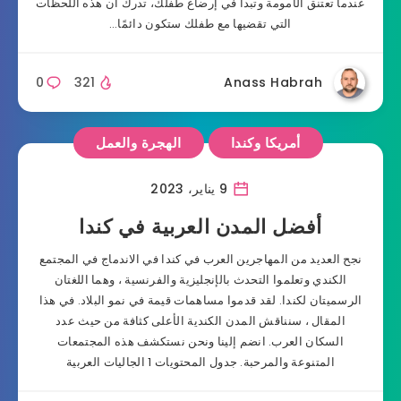
عندما تعتنق الأمومة وتبدأ في إرضاع طفلك، تدرك أن هذه اللحظات
التي تقضيها مع طفلك ستكون دائمًا…
0
321
Anass Habrah
أمريكا وكندا
الهجرة والعمل
9 يناير، 2023
أفضل المدن العربية في كندا
نجح العديد من المهاجرين العرب في كندا في الاندماج في المجتمع
الكندي وتعلموا التحدث بالإنجليزية والفرنسية ، وهما اللغتان
الرسميتان لكندا. لقد قدموا مساهمات قيمة في نمو البلاد. في هذا
المقال ، سنناقش المدن الكندية الأعلى كثافة من حيث عدد
السكان العرب. انضم إلينا ونحن نستكشف هذه المجتمعات
المتنوعة والمرحبة. جدول المحتويات 1 الجاليات العربية