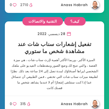
0
2710
Anass Habrah
كيف؟
التقنية والاتصالات
28 ديسمبر، 2022
تفعيل إشعارات سناب شات عند
مشاهدة شخص ما ستوري
الميزة الأكبر ، وربما الأكثر أهمية لإرث سناب شات ، هي ميزة
القصة ، والتي تتيح لك وضع الصور ومقتطفات الفيديو على ملفك
الشخصي ليراها أصدقاؤك لمدة تصل إلى 24 ساعة بعد ذلك. نظرًا
لطبيعة ميزات سناب شات التي تختفي ، فمن الطبيعي أن تتساءل
عما إذا كنت ستتلقى إشعارًا أم لا عندما يشاهد شخص ما
قصتك.كانت
0
315
Anass Habrah