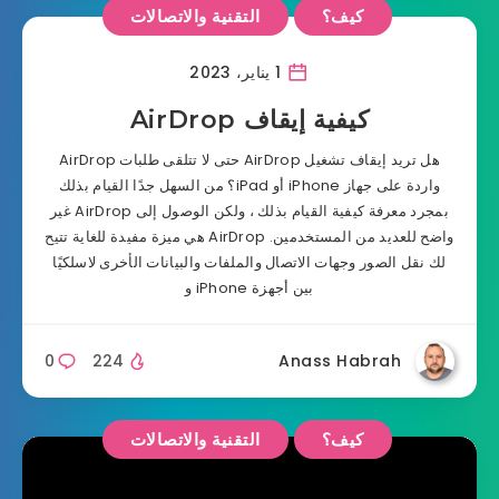
كيف؟
التقنية والاتصالات
1 يناير، 2023
كيفية إيقاف AirDrop
هل تريد إيقاف تشغيل AirDrop حتى لا تتلقى طلبات AirDrop
واردة على جهاز iPhone أو iPad؟ من السهل جدًا القيام بذلك
بمجرد معرفة كيفية القيام بذلك ، ولكن الوصول إلى AirDrop غير
واضح للعديد من المستخدمين. AirDrop هي ميزة مفيدة للغاية تتيح
لك نقل الصور وجهات الاتصال والملفات والبيانات الأخرى لاسلكيًا
بين أجهزة iPhone و
0
224
Anass Habrah
كيف؟
التقنية والاتصالات