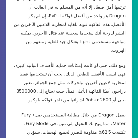
ترتيبها أمرًا صعبًا، إلا أنه من المسلم به في الغالب أن
Dragon هو واحد من أفضل فواكه لـ PvP، إن لم يكن
الأفضل. هذه الفاكهة قوية للغاية لمحاربة اللاعبين الآخرين من
البشر لدرجة أنك ستجدها سخيفة عند قتال الآخرين. يمكنه
مواجهة مستخدمي Light بشكل جيد للغاية ومنعهم من
الهروب.
ومع ذلك، حتى لو كانت إمكانات حماية الأصناف النباتية كبيرة،
فهي ليست الأفضل للطحن. لذلك، يجب أن تستخدمها فقط
لمحاربة لاعبين آخرين، ولحركات مثل جمع الجوائز. تعتبر
دراجون أيضًا الفاكهة الأغلى ثمناً، حيث تحتاج إلى 3500000
بيلي أو 2600 Robux لشرائها من تاجر فواكه بلوكس.
يعمل Dragon من خلال مطالبة المستخدمين بملء Fury
Meter، مما يتيح لك التحول إلى تنين. في Fury Mode،
تكتسب 62.5% مقاومة للضرر لجميع الهجمات. سيؤدي