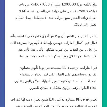
تبلغ تكلفة بوذا 1200000 بيلي أو 1650 Robux من تاجر
فواكه Robux. تحصل على زيادة في الضرر بنسبة 40%
مقابل زيادة الحجم سبع مرات. عند الاستيقاظ، يصل تقليل
الضرر إلى 50%.
يشعر الكثير من الناس أن بوذا هو أقوى فاكهة في اللعبة، وأنه
فعال في إكمال الغارات. نوصي بإيقاظ فاكهة بوذا بسرعة لأنك
لن تعاني من العديد من عيوب شكلها الأقل بعد الآن. بعد
الاستيقاظ، من خلال بوذا، يمكن لعب المداهمات وحدها.
في الغارات، نرحب دائمًا بمستخدمي بوذا لأنهم يحملون
الفريق ويساعدهم على البقاء على قيد الحياة. باستخدام
المعدات المناسبة، يمكنهم تدمير الدبابات ولا يزالون يقتلون
أعداء الغارة، وهم مرنون بشكل لا يصدق للضرر.
تعتبر Phoenix ممتازة للاعبين الداعمين نظرًا لامتلاكها قدرات
علاجية استثنائية. مع وجود كل من الفواكه في الفريق، يتم