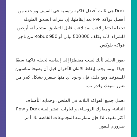
Dark هي ثالث أفضل فاكهة رئيسية في السيف وواحدة من
أفضل فواكه PvP بعد إيقاظها. إن فترات الصعق الطويلة
تجعله اختيار لاعب ضد لاعب قابل للتطبيق. ستجد أنه أرخص
للشراء، لأنه يكلف 500000 بيلي أو 950 Robux من تاجر
فواكه بلوكس.
يفوز الجليد لأنك لست مضطرًا إلى إيقاظه لجعله فاكهة سيفًا
جيدًا، بينما يجب إيقاظ الاثنان الآخران قبل أن يصبحا مناسبين
للسيوف. ومع ذلك، فإن وجود أي منها سيعزز بشكل كبير من
ضرر سيفك وقدراتك.
تعمل جميع الفواكه الثلاثة في الطحن، وحماية الأصناف
النباتية، ومعارك الرؤساء، والغارات. تعتبر لعبة Dark و Paw
أكثر تقنية، لذا فإن ممارسة المجموعات الخاصة بك أمر
ضروري للفوز.