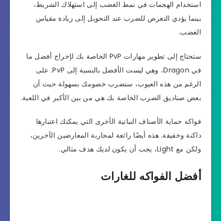
استخدام الهجمات في نمط الغضب إلى استهلاك الشريط،
بينما يؤدي التعرض للضرب عند التحويل إلى زيادة مقياس
الغضب.
ستحتاج إلى تطوير مهارات PvP الخاصة بك لإخراج أفضل ما
في Dragon، وهي ليست الأفضل بالنسبة إلى PvP. على
الرغم من هذه العيوب، ستضرب خصومك بسهولة حيث أن
بعض صناديق الضرب الخاصة بك هي من بين الأكبر في اللعبة.
فواكه حماية الأصناف النباتية الأخرى التي يمكنك اعتبارها
داكنة وخفيفة. هذه أيضًا رائعة لمحاربة المعارضين الآخرين،
ولكن مع Light، يجب أن يكون لديك هدف مثالي.
أفضل الفواكه للغارات