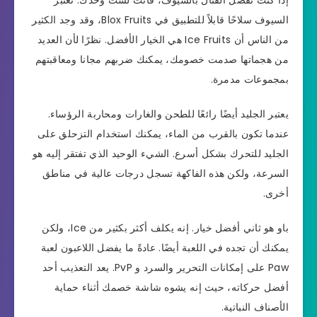
إذا كنت تفضل القتال بالسيوف، فأنت لست وحدك. تعتبر
السيوف سلاحًا قابلاً للتطبيق في Blox Fruits، وقد وجد الكثير
من الناس أن Ice Fruits هي الخيار الأفضل. نظرًا لأن العديد
من هجماتها صدمت خصومك، يمكنك ضربهم مجانا ومعاقبتهم
بمجموعات مدمرة.
يعتبر الجليد أيضًا رائعًا للطحن والغارات ومحاربة الرؤساء.
عندما تكون بالقرب من الماء، يمكنك استخدام التزحلق على
الجليد للتحرك بشكل أسرع. الشيء الوحيد الذي تفتقر إليه هو
السرعة، ولكن هذه الفاكهة تسجل درجات عالية في مناطق
أخرى.
باو هو ثاني أفضل خيار. إنه يكلف أكثر بكثير من Ice، ولكن
يمكنك أن تجده في اللعبة أيضًا. عادةً ما يفضل اللاعبون لعبة
Paw على إمكانات التحرير والسرد و PvP. يعد التعذيب أحد
أفضل حركاته، حيث إنه يشوه شاشة خصمك أثناء حماية
الأصناف النباتية.