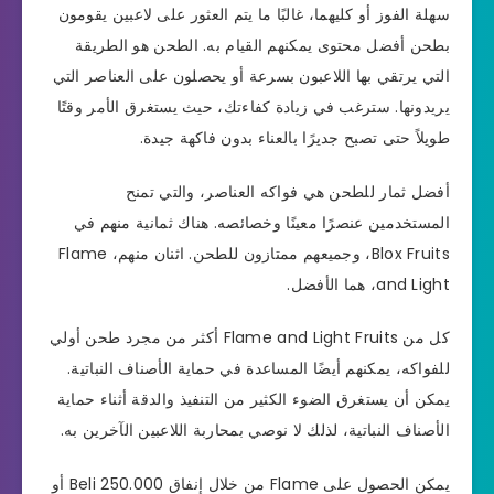
سهلة الفوز أو كليهما، غالبًا ما يتم العثور على لاعبين يقومون
بطحن أفضل محتوى يمكنهم القيام به. الطحن هو الطريقة
التي يرتقي بها اللاعبون بسرعة أو يحصلون على العناصر التي
يريدونها. سترغب في زيادة كفاءتك، حيث يستغرق الأمر وقتًا
طويلاً حتى تصبح جديرًا بالعناء بدون فاكهة جيدة.
أفضل ثمار للطحن هي فواكه العناصر، والتي تمنح
المستخدمين عنصرًا معينًا وخصائصه. هناك ثمانية منهم في
Blox Fruits، وجميعهم ممتازون للطحن. اثنان منهم، Flame
and Light، هما الأفضل.
كل من Flame and Light Fruits أكثر من مجرد طحن أولي
للفواكه، يمكنهم أيضًا المساعدة في حماية الأصناف النباتية.
يمكن أن يستغرق الضوء الكثير من التنفيذ والدقة أثناء حماية
الأصناف النباتية، لذلك لا نوصي بمحاربة اللاعبين الآخرين به.
يمكن الحصول على Flame من خلال إنفاق 250.000 Beli أو