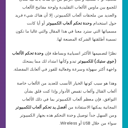
للجمع بين ماوس الألعاب التقليدية ولوحة مفاتيح الألعاب
والعديد من ملحقات ألعاب الكمبيوتر، إلا أن هناك شيء فريد
حول استخدام
وحدة تحكم ألعاب الكمبيوتر
أو أيا كانت
مسمياتها التي سترد معنا في هذا المقال والتي غالبا ما تكون
تسمية أطلقتها الشركة المصنعة لها.
نظرًا لتصميمها الأكثر انسيابية وبساطة فإن
وحدة تحكم الألعاب
(جوي ستيك) للكمبيوتر
تبدو وكأنها امتداد لك مما يمنحك
واجهة أكثر سهولة وسرعة وفعالية للفوز في ألعابك المفضلة.
وهذا هو سبب كونها الخيار الأنسب للعديد من الألعاب خاصة
ألعاب القتال وألعاب تقمص الأدوار وإذا كنت قلق بشأن
التوافق، فإن معظم ألعاب الكمبيوتر بما في ذلك الألعاب
المجانية يمكنها الاستفادة من
أفضل يد تحكم ألعاب للكمبيوتر
ومن السهل جداً توصيل وحدة التحكم هذه بجهاز الكمبيوتر
سواء من خلال USB أو Wireless.