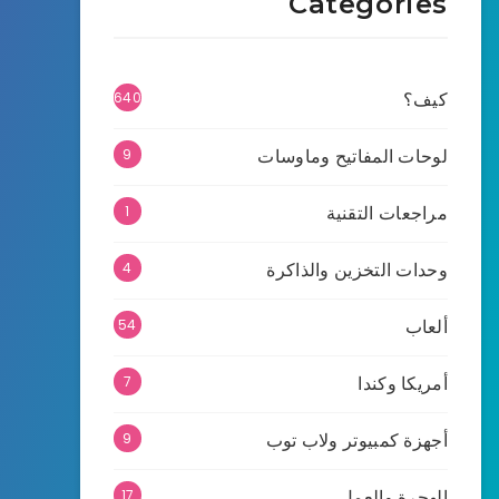
Categories
كيف؟
640
لوحات المفاتيح وماوسات
9
مراجعات التقنية
1
وحدات التخزين والذاكرة
4
ألعاب
54
أمريكا وكندا
7
أجهزة كمبيوتر ولاب توب
9
الهجرة والعمل
17