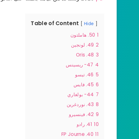
Table of Content
Hide
1
50. هاملتون
2
49. لونجين
48. Oris
3
4
47- ريسينس
5
46. تيسو
6
45. فايس
7
44- بولغاري
8
43. نوردغرين
9
42. فينسيرو
10
41. رادو
40. FP Journe
11