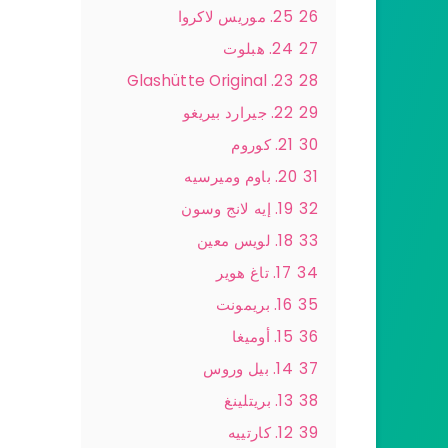
26
25. موريس لاكروا
27
24. هبلوت
23. Glashütte Original
28
29
22. جيرارد بيريغو
30
21. كوروم
31
20. باوم وميرسيه
32
19. إيه لانج وسون
33
18. لويس معين
34
17. تاغ هوير
35
16. بريمونت
36
15. أوميغا
37
14. بيل وروس
38
13. بريتلينغ
39
12. كارتييه