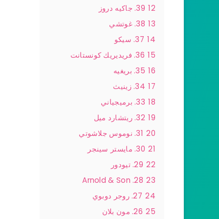
12
39. جاكيه دروز
13
38. غوتشي
14
37. سيكو
15
36. فريديريك كونستانت
16
35. بريغيه
17
34. زينيث
18
33. برميجياني
19
32. ريتشارد ميل
20
31. نوموس جلاشوتي
21
30. مايستر سينجر
22
29. تيودور
28. Arnold & Son
23
24
27. روجر دوبوي
25
26. مون بلان