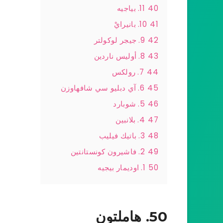
40
11. بياجيه
41
10. بانيرايْ
42
9. جيجر لوكولتر
43
8. أوليس ناردين
44
7. رولكس
45
6. آي دبليو سي شافهاوزن
46
5. شوبارد
47
4. بلانبين
48
3. باتيك فيليب
49
2. فاشيرون كونستانتين
50
1. اوديمار بيجيه
50. هاملتون