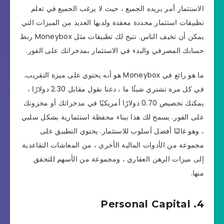
الاستثمار أمر يريده الجميع ، حيث لا يرغب الجميع في تعلم
تطبيقات استثمار محددة معقدة ولديها العديد من الميزات التي
يمكن أن تخيف الناس. تتيح لك تطبيقات مثل Moneybox ربط
حسابك المصرفي والبدء في الاستثمار بمدخراتك على الفور.
ما هو رائع في Moneybox هو أنه يحتوي على ميزة التقريب.
في كل مرة تشتري شيئًا ما ، دعنا نقول مقابل 2.30 دولارًا ،
يمكنك تخصيص 0.70 دولارًا أمريكيًا في مدخراتك أو مخزونك
على الفور. يسمح لك هذا ببناء محفظة استثمارية بشكل سلبي
، وهو غالبًا أفضل أسلوب للاستثمار. يحتوي التطبيق على
مجموعة من الأدوات المالية الأخرى ، من المعاشات التقاعدية
إلى ميزات الرهن العقاري ، ومجموعة من الأسهم للتحقق
منها.
4. Personal Capital