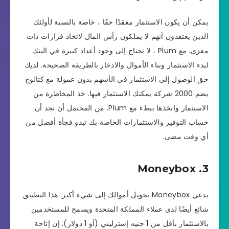
يمكن أن يكون الاستثمار معقدًا حقًا ، خاصة بالنسبة لأولئك
الذين يعتقدون أنهم لا يملكون رأس المال لاتخاذ قرارات ذات
مغزى. مع Plum ، لا تحتاج إلى وجود أعداد كبيرة في البنك
لبدء الاستثمار وبناء الأموال والادخار بالطريقة الصحيحة. لديك
حق الوصول إلى الاستثمار في الأسهم بدون عمولة مع كتالوج
يضم 2000 شركة يمكنك الاستثمار فيها. خذ المخاطرة من
الاستثمار واتخذها ببطء مع Plum. من المحتمل أن تجد أن
حساب التوفير والاستثمارات الخاصة بك تبدو فجأة أفضل من
أي وقت مضى.
3. Moneybox
يدعي Moneybox تحويل أموالك إلى شيء أكبر. هذا التطبيق
شائع أيضًا لدى عملاء المملكة المتحدة ويسمح للمستخدمين
بالاستثمار بأقل من 1 جنيه إسترليني (أو 1 دولار). إن إتاحة