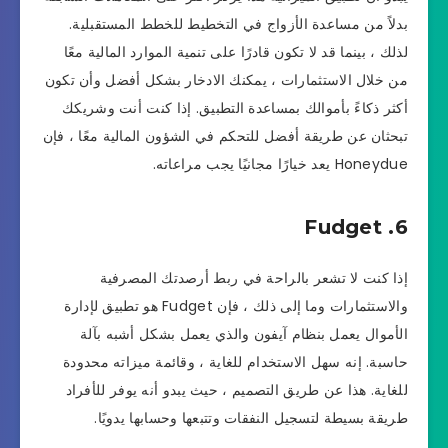
بدلاً من مساعدة الأزواج في التخطيط للخطط المستقبلية.
لذلك ، بينما قد لا تكون قادرًا على تنمية الموارد المالية معًا
من خلال الاستثمارات ، يمكنك الادخار بشكل أفضل وأن تكون
أكثر ذكاءً بأموالك بمساعدة التطبيق. إذا كنت أنت وشريكك
تبحثان عن طريقة أفضل للتحكم في الشؤون المالية معًا ، فإن
Honeydue يعد خيارًا مجانيًا يجب مراعاته.
6. Fudget
إذا كنت لا تشعر بالراحة في ربط أرصدتك المصرفية
والاستثمارات وما إلى ذلك ، فإن Fudget هو تطبيق لإدارة
الأموال يعمل بنظام آيفون والذي يعمل بشكل أشبه بآلة
حاسبة. إنه سهل الاستخدام للغاية ، وقائمة ميزاته محدودة
للغاية. هذا عن طريق التصميم ، حيث يبدو أنه يوفر للأفراد
طريقة بسيطة لتسجيل النفقات وتتبعها وحسابها يدويًا.