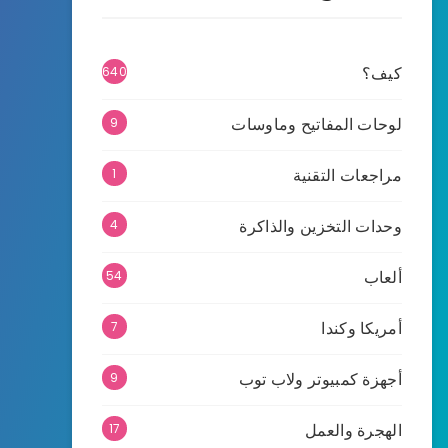
كيف؟
640
لوحات المفاتيح وماوسات
9
مراجعات التقنية
1
وحدات التخزين والذاكرة
4
ألعاب
54
أمريكا وكندا
7
أجهزة كمبيوتر ولاب توب
9
الهجرة والعمل
17