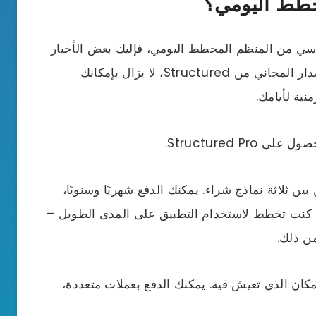
مخطط اليومي؟
سي من المنظم المخطط اليومي، فإليك بعض الأخبار
الجيدة: يمكنك القيام بذلك مجانا. باستخدام الإصدار المجاني من Structured، لا يزال بإمكانك
ية لأيامك.
Structured P.
مكنك الاختيار من بين ثلاثة نماذج شراء. يمكنك الدفع شهريًا وسنويًا،
إذا كنت تخطط لاستخدام التطبيق على المدى الطويل –
ن ذلك.
مج Structured Pro حسب المكان الذي تعيش فيه. يمكنك الدفع بعملات متعددة،