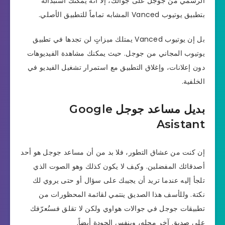
الرسمي من جوجل على جوالك، إلا أنه يمكنك استبداله
بتطبيق يوتيوب Vanced المشابه تماماً للتطبيق الأصلي.
بل إن يوتيوب Vanced يمتلك ميزاتٍ لن تجدها في تطبيق
يوتيوب المجاني من جوجل. حيث يمكنك مشاهدة الفيديوهات
دون إعلانات، وإغلاق التطبيق مع استمرار تشغيل الفيديو في
الخلفية.
بديل مساعد جوجل Google
Asistant
إن كنت من عشاق التطور، فلا بد من أن مساعد جوجل هو أحد
أصدقائك المفضلين. وكيف لا يكون كذلك وهو الصوت الذي
تلجأ إليه عندما تريد أن يجيبك على سؤال أو حتى يروي لك
نكتة. وللأسف هذا الصديق ينتمي لقائمة المحظورات من
تطبيقات جوجل في جوالات هواوي ولكن لا تقلق فسنُعرّفك
على صديقٍ آخر محله، وبنفس الجودة أيضاً.