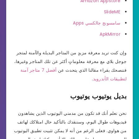
Amazon Appstore
SlideME
سامسونج جالكسي Apps
ApkMirror
وإن كنت تريد معرفة مزيدٍ من المتاجر البديلة والآمنة لمتجر
جوجل بلاي مع معرفة معلوماتٍ أكثر عن تلك المتاجر وغيرها،
فننصحك بقراء مقالنا الذي يتحدث عن
أفضل 7 متاجر آمنة
لتطبيقات الأندرويد
.
بديل يوتيوب يوتيوب
نحن نعلم أنك قد تكون من مدمني اليوتيوب الذين يشاهدون
فيديوهات طوال اليوم، وسننقذك بالتأكيد حال امتلاكك لهاتف
من هواوي. فعلى الرغم من أنه لا يمكن تثبيت تطبيق اليوتيوب