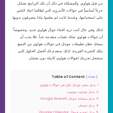
من قِبل هواوي. والمشكلة في ذلك أن تلك البرامج تشكل
جزءاً أساسياً في جوالات الأندرويد التي لطالما اعتاد الناس
على استخدامها، وعندما غابت لم يعلموا ماذا يتصرفون بدونها.
لذلك وفي حال كنت تريد اقتناء جوال هواوي جديد، وخصوصاً
أن جوالات هواوي تملك تقنيات متقدمة جداً، فلا يجب أن
يمنعك حظر تطبيقات جوجل في جوالات هواوي من التمتع
بتلك التجربة الفريدة. لذلك سنقدم لك أفضل الحلول التي
ستجعل تجربتك لجوالات هواوي كاملة دون نقصان.
Table of Content
Hide
1
بديل متجر جوجل بلاي في جوالات هواوي
2
بديل يوتيوب يوتيوب
3
بديل مساعد جوجل Google Asistant
4
بديل جيميل
5
بديل تقويم جوجل Google Calendar