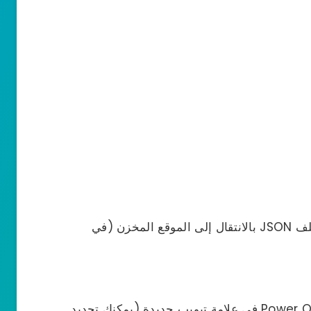
ستظهر نافذة جديدة لمدير الملفات، وحدد ملف JSON بالانتقال إلى الموقع المخزن (في
سيفتح مايكروسوفت اكسل الآن محرر Power Query في علامة تبويب جديدة (يمكنك تحديد