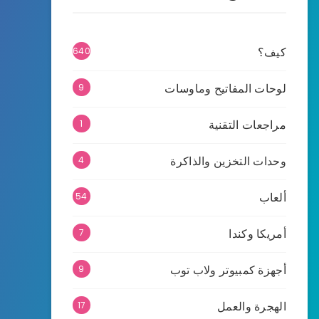
كيف؟
640
لوحات المفاتيح وماوسات
9
مراجعات التقنية
1
وحدات التخزين والذاكرة
4
ألعاب
54
أمريكا وكندا
7
أجهزة كمبيوتر ولاب توب
9
الهجرة والعمل
17