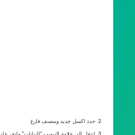
حدد اكسل جديد ومصنف فارغ
انتقل إلى علامة التبويب “البيانات” وانقر عل