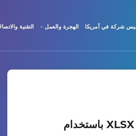
يس شركة في أمريكا
الهجرة والعمل
التقنية والاتصال
تحويل ملف JSON إلى XLSX باستخدام