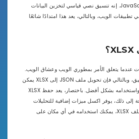
أولاً، ترمز JSON إلى JavaScript Object Notation. إنه تنسيق نصي قياسي لتخزين البيانات
تطبيقات الويب، وبالتالي، يعد هذا امتدادًا شائعًا
 توسعًا شائعًا للملفات عندما يتعلق الأمر بمطوري الويب وعشاق الويب.
ومع ذلك، ليس كل شخص على دراية بهذا التنسيق، وبالتالي فإن تحويل ملف JSON إلى XLSX يمكن
أن يكون مفيدًا لأن برنامج اكسل يسهل قراءته واستخدامه بشكل أفضل. باختصار، يعد حفظ XLSX
ه أفضل من ملف JSON. بالإضافة إلى ذلك، يوفر اكسل ميزات إضافية للتحليلات
والعمليات الحسابية. بمجرد تحويل JSON إلى ملف XLSX، يمكنك استخدامه في أي مكان على