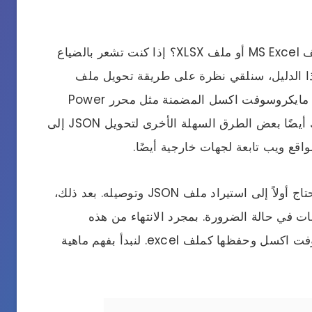
هل لديك ملف JSON ترغب في تحويله إلى ملف MS Excel أو ملف XLSX؟ إذا كنت تشعر بالضياع
ذا الدليل، سنلقي نظرة على طريقة تحويل ملف
JSON إلى تنسيق ملف اكسل باستخدام أدوات مايكروسوفت اكسل المضمنة مثل محرر Power
Query. بالإضافة إلى طريقة MS Office، هناك أيضًا بعض الطرق السهلة الأخرى لتحويل JSON إلى
 ويب تابعة لجهات خارجية أيضًا.
المعالج بسيط جدًا على مايكروسوفت اكسل، تحتاج أولاً إلى استيراد ملف JSON وتوصيله. بعد ذلك،
ات في حالة الضرورة. بمجرد الانتهاء من هذه
الخطوات، يمكنك تحميل البيانات إلى مايكروسوفت اكسل وحفظها كملف excel. لنبدأ بفهم ماهية