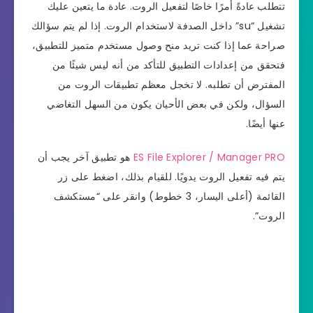
تتطلب عادةً أمرًا خاصًا لتفعيل الروت. عادة ما يتعين عليك
تشغيل “su” داخل الصدفة لاستخدام الروت. إذا لم يتم سؤالك
صراحة عما إذا كنت تريد منح وصول مستخدم متميز للتطبيق،
فتحقق من إعدادات التطبيق للتأكد من أنه ليس شيئًا من
المفترض أن تطلبه. لا تخجل معظم تطبيقات الروت من
السؤال، ولكن في بعض الأحيان يكون من السهل التغاضي
عنها أيضًا.
ES File Explorer / Manager PRO
هو تطبيق آخر يجب أن
يتم فيه تفعيل الروت يدويًا. للقيام بذلك، اضغط على زر
القائمة (أعلى اليسار، 3 خطوط) وانقر على “مستكشف
الروت”.