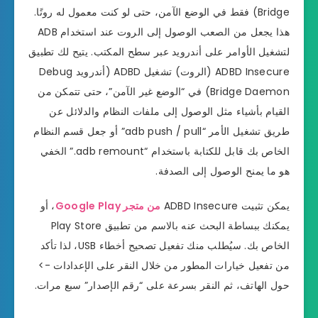
Bridge) فقط في الوضع الآمن، حتى لو كنت معمول له روتًا.
هذا يجعل من الصعب الوصول إلى الروت عند استخدام ADB
لتشغيل الأوامر على أندرويد عبر سطح المكتب. يتيح لك تطبيق
ADBD Insecure (الروت) تشغيل ADBD (أندرويد Debug
Bridge Daemon) في “الوضع غير الآمن”، حتى تتمكن من
القيام بأشياء مثل الوصول إلى ملفات النظام والدلائل عن
طريق تشغيل الأمر “adb push / pull” أو جعل قسم النظام
الخاص بك قابل للكتابة باستخدام “adb remount.” الخفي
هو ما يمنح الوصول إلى الصدفة.
يمكن تثبيت ADBD Insecure
من متجر Google Play
، أو
يمكنك ببساطة البحث عنه بالاسم من تطبيق Play Store
الخاص بك. سيُطلب منك تفعيل تصحيح أخطاء USB، لذا تأكد
من تفعيل خيارات المطور من خلال النقر على الإعدادات ->
حول الهاتف، ثم النقر بسرعة على “رقم الإصدار” سبع مرات.