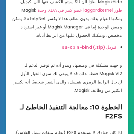
MagiskHide نظرًا لأن SU سيتم الكشف عنها الآن. كبديل،
طور laggardkernel عضو كبير في XDA وحدة
Magisk
يمكنها القيام بذلك بدون نظام. هذا لا يكسر SafetyNet. يمكن
وميض الوحدة إما في Magisk Manager أو عبر استرداد
مخصص، ويمكنك الحصول عليها من الرابط أدناه.
تنزيل su-xbin-bind (.zip)
واجهت مشكلة في وميضها، ويبدو أنه تم توفير الدعم لـ
Magisk V12 فقط. لذلك قد لا يتبقى لك سوى الخيار الأول
لإدخال الرابط الرمزي بنفسك، والذي أشعر شخصيًا أنه يكسر
الكثير من وظائف Magisk.
الخطوة 10: معالجة التنفيذ الخاطئ لـ
F2FS
إذا كان جهازك لا يستخدم F2FS (نظام ملفات سهل الفلاش)،