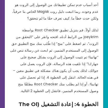
أحد أسباب عدم تمكن تطبيقاتك من الوصول إلى الروت هو
عدم وجوده. ربما اتبعت دليل روت Magisk الخاص بنا حرفياً،
ولكن حدث خطأ ما. كيف تعرف حقًا ما لم تتحقق؟
لذلك أولاً، قم بتنزيل تطبيق Root Checker بواسطة
joeykrim من الرابط أدناه. افتحه وانقر على “التحقق من
الروت”، ثم اضغط على “منح” إذا طُلب منك منح التطبيق حق
الوصول إلى المستخدم المتميز، ثم ابحث عن رسالة تنص على
“تهانينا! تم تثبيت الوصول إلى الروت بشكل صحيح على
جهازك!” إذا تلقيت هذه الرسالة، فإن الروت يعمل على
جوالك، لذلك يجب أن يكون هناك مشكلة في تطبيق معين –
في هذه الحالة، انتقل إلى الخطوة 4. إذا لم تحصل على
تهانينا!، أو إذا لم يطلب منك Root Checker مطلقًا منح
وصول المستخدم المتميز، فانتقل إلى الخطوة 2 التالية.
الخطوة 4: إعادة التشغيل (The Ol