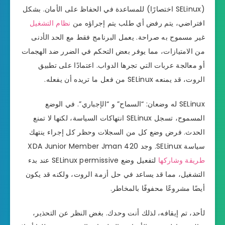
(SELinux اختصارًا) للمساعدة في الحفاظ على الأمان. بشكل
افتراضي، يتم رفض أي طلب يتم إجراؤه من
نظام التشغيل
غير مسموح به صراحة. يعمل البرنامج فقط مع الحد الأدنى
من الامتيازات، مما يوفر بعض التحكم في الضرر ضد الهجمات
أو معالجة عربات التي تجرها الدواب. اعتمادًا على تطبيق
الروت، قد يمنعه SELinux من فعل ما تريده أن يفعله.
SELinux له وضعان: “السماح” و “الإجباري”. في الوضع
المسموح، تسجل SELinux انتهاكات السياسة، لكنها لا تمنع
الحدث. فرض وضع كل من السجلات وحظر كل إجراء ينتهك
سياسة SELinux. وجد XDA Junior Member Jman 420
طريقة وشاركها
لتفعيل وضع SELinux permissive عند بدء
التشغيل، مما قد يساعد في حل أزمة الروت، ولكنه قد يكون
أيضًا مشروعًا محفوفًا بالمخاطر.
لأحد، تم إيقافه، لذلك أنت وحدك. بغض النظر عن التحذير،