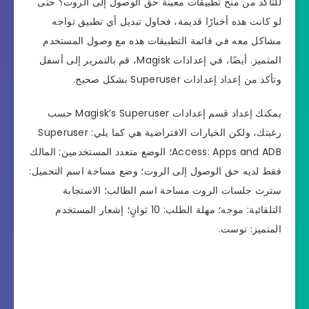
للتأكد من منح تطبيقات معينة حق الوصول إلى الروت؟ حتى
لو كانت هذه أخبارًا قديمة، فحاول تبديل أي تطبيق تواجه
مشاكل معه في قائمة التطبيقات هذه مع وصول المستخدم
المتميز. أيضًا، في إعدادات Magisk، قم بالتمرير إلى أسفل
وتأكد من إعداد إعدادات Superuser بشكل صحيح.
يمكنك إعداد قسم إعدادات Magisk’s Superuser حسب
رغبتك، ولكن الخيارات الافتراضية هي كما يلي: Superuser
Access: Apps and ADB؛ الوضع متعدد المستخدمين: المالك
فقط لديه حق الوصول إلى الروت؛ وضع مساحة اسم التحميل:
سترث جلسات الروت مساحة اسم الطالب؛ الاستجابة
التلقائية: موجه؛ مهلة الطلب: 10 ثوانٍ؛ إشعار المستخدم
المتميز: توست.