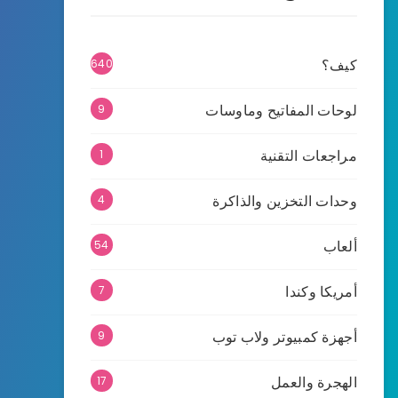
كيف؟
640
لوحات المفاتيح وماوسات
9
مراجعات التقنية
1
وحدات التخزين والذاكرة
4
ألعاب
54
أمريكا وكندا
7
أجهزة كمبيوتر ولاب توب
9
الهجرة والعمل
17