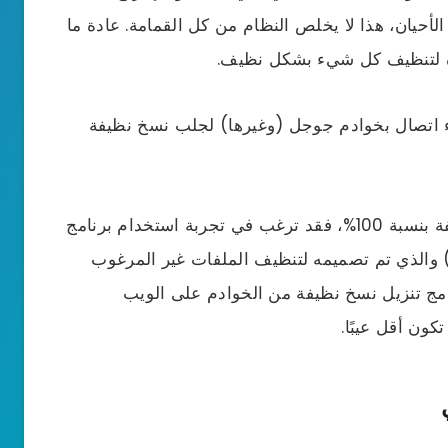
لأحيان، هذا لا يخلص النظام من كل القمامة. عادة ما
ة لتنظيف كل شيء بشكل نظيف.
شاء اتصال بخوادم جوجل (وغيرها) لجلب نسخ نظيفة
إذا كنت تريد التأكد من أن ذاكرة الكمبيوتر نظيفة بنسبة 100%، فقد ترغب في تجربة استخدام برنامج
CClea (كلاهما مجاني) والذي تم تصميمه لتنظيف الملفات غير المرغوب
رامج تنزيل نسخ نظيفة من الخوادم على الويب
كون أقل عيبًا.