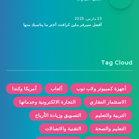
23 مارس، 2023
أفضل سيرفر ماين كرافت: أختر ما يناسبك منها
Tag Cloud
أجهزة كمبيوتر ولاب توب
ألعاب
أمريكا وكندا
الاستثمار العقاري
التجارة الالكترونية وخدماتها
التربية والتعليم
التسويق وزيادة الأرباح
التعليم والصحة
التقنية والاتصالات