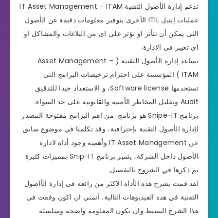
تدعم إدارة الأصول التقنية IT Asset Management – ITAM
عمليات إيتيل ITIL الأخرى بتوفير معلومات دقيقة عن الأصول
التى يمكن أن تتأثر او تؤثر على اى من البلاغات والمشاكل او
اى تغيير في الادارة.
تساعد إدارة الأصول التقنية ( Asset Management –
ITAM ) المؤسسة على احترام ترخيصات البرامج التي
تستخدمها Software license، و الاستعداد جيدا للتدقيق
Audit وتقليل المخاطر الأمنية والقانونية على حد السواء.
برنامج Snipe-IT هو برنامج من اهم البرامج مفتوحة المصدر
لإدارة الأصول التقنية بإحترافية، وقد تكلمنا في موضوع سابق
عن IT Asset Management وأهمية وجود أداة لادارة
الأصول داخل الشركة، يتميز برنامج Snip-IT بمميزات كثيرة
تم ذكرها في الشروح بالتفصيل.
لقد قمت بشرح هذه الأداه الاكثر من رائعه في إدارة الأاصول
التقنية في هذه الفيديوهات التالية، أتمني ان اكون وفقت في
هذا الشرح البسيط وان تكون المعلومة واضحة وسلسلة