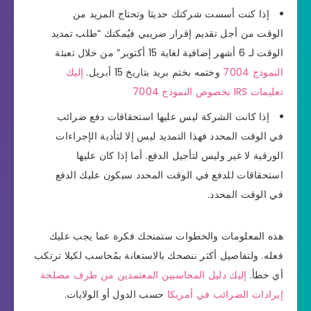
إذا كنت أسست شركتك حديثا وتحتاج المزيد من
الوقت من أجل تقديم إقرار ضريبي فيُمكنك “طلب تمديد
الوقت لـ 6 أشهر إضافية لغاية 15 أكتوبر” من خلال تعبئة
النموذج 7004
وختمه بختم بريد بتاريخ 15 أبريل.
إليك
تعليمات IRS بخصوص النموذج 7004
إذا كانت الشركة ليس عليها استحقاقات دفع ضرائب
في الوقت المحدد فهذا التمديد ليس إلا لتأدية الإجراءات
الورقية لا غير وليس لتأجيل الدفع. أما إذا كان عليها
استحقاقات للدفع في الوقت المحدد سيكون عليك الدفع
في الوقت المحدد.
هذه المعلومات والخطوات ستمنحك فكرة عما يجب عليك
فعله. ولتفاصيل أكثر ننصحك بالاستعانة بمُحاسب لكيلا ترتكب
أي خطأ.
إليك دليل المحاسبين المعتمدين من طرف مصلحة
إيرادات الضرائب في أمريكا
حسب الدول أو الولايات.