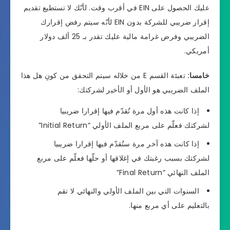
عليك الحصول على EIN في أقرب وقت. لأنّك لا تستطيع تقديم
إقرار ضريبي للشركة بدون EIN لأنّه سيتم رفض إقرارك
الضريبي وفرض غرامة مالية عليك تقدر بـ 25 ألف دولار
أمريكي.
خامسا:
تعبئة القسم E من خلاله سيتم التحقق من كونِ هل هذا
الملف الضريبي هو الأول أو الأخير لشركتك:
إذا كانت هذه أول مرة تُقدّم فيها إقرارا ضريبيا
لشركتك فعلّم على مربع الملف الأولي “Initial Return”
إذا كانت هذه آخر مرة ستُقدّم فيها إقرارا ضريبيا
لشركتك بسبب رغبتك في إغلاقها أو حلّها فعلّم على مربع
الملف النهائي “Final Return”
السنوات التي بين الملف الأولي والنهائي لا تقم
بالتعليم على أي مربع منها.