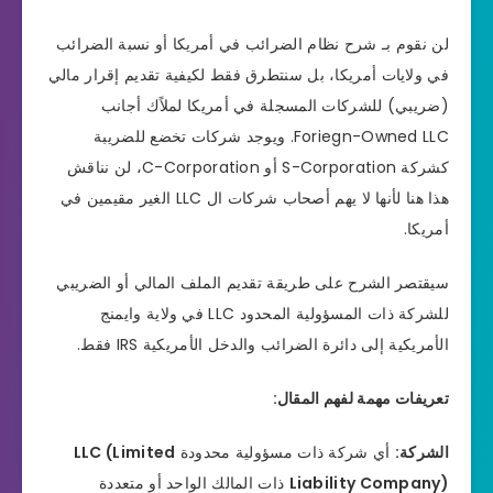
لن نقوم بـ شرح نظام الضرائب في أمريكا أو نسبة الضرائب
في ولايات أمريكا، بل سنتطرق فقط لكيفية تقديم إقرار مالي
(ضريبي) للشركات المسجلة في أمريكا لملاًك أجانب
Foriegn-Owned LLC. ويوجد شركات تخضع للضريبة
كشركة S-Corporation أو C-Corporation، لن نناقش
هذا هنا لأنها لا يهم أصحاب شركات ال LLC الغير مقيمين في
أمريكا.
سيقتصر الشرح على طريقة تقديم الملف المالي أو الضريبي
للشركة ذات المسؤولية المحدود LLC في ولاية وايمنج
الأمريكية إلى دائرة الضرائب والدخل الأمريكية IRS فقط.
تعريفات مهمة لفهم المقال:
الشركة:
أي شركة ذات مسؤولية محدودة
LLC (Limited
Liability Company)
ذات المالك الواحد أو متعددة