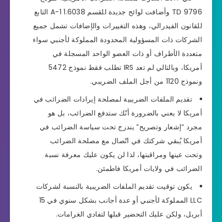
TD 9796 وأضافت لوائح جديدة للقسم A-1 1.6038 التابع
للقانون الفيدرالي، وهذه التغييرات والإضافات تشمل جميع
الشركات ذات المسؤولية المحدودة المملوكة لأجنبي سواء
متعددة الأطراف أو ذات العضو الواحد المسجلة في
أمريكا، وبالتالي لم تعد IRS تطلب فقط نموذج 5472
ونموذج 1120 من أجل الملف الضريبي.
تقديم الملفات الضريبية لمصلحة إيرادات الضرائب في
أمريكا لا يعني بالضرورة أنّك ستدفع الضرائب، بل هو
مجرد “إشعار وتصريح” يندرج تحت سياسة الضرائب في
أمريكا يُبقي شركتك في اتّصال مع مصلحة الضرائب
وتحت عينها ومراقبتها، لذا لن يكون عليك معرفة نسبة
الضرائب في ولايات أمريكا فاطمئن.
يكون توقيت تقديم الملفات الضريبية بالنسبة لشركات
LLC المملوكة لأجنبي أو عدة أجانب بشكل سنوي في 15
أبريل، ولكن عليك التحضير قبلها لتفادي الغرامات.