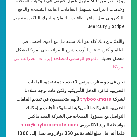
يوجد أكثر من 300 مليون عميل حقيقي في الولايات المتحدة،
وخدمات احترافية لتسهيل التعاملات المالية التقليدية والدفع
الإلكتروني مثل توافر بطاقات الإئتمان والبنوك الإلكترونية مثل
Stripe و Mercury.
والأهمّ من ذلك كله هو أنك ستتعامل مع أقوى اقتصاد في
العالم وأكثره ثقة. إذا أردت شرح الضرائب في أمريكا بشكل
مفصل فعليك
بالموقع الرسمي لمصلحة إيرادات الضرائب في
أمريكا.
نحن في جو ستارت بزنس لا نقدم خدمة تقديم الملفات
الضريبية لدائرة الدخل الأمريكية ولكن عادة نوجه عملاءنا
لشركة
trybookmate
لأنهم متخصصون في تقديم الملفات
الضريبية للشركات الأمريكية المملوكة لأجانب وبإمكانك
التواصل مع مسؤول المبيعات في الشركة السيد ماكس
بواسطة البريد الالكتروني
max@trybookmate.com
علما أنه أقل مبلغ للخدمة هو 350 دولار وقد يصل إلى 1000