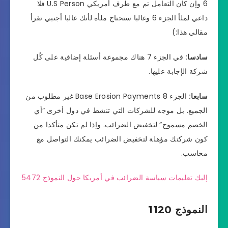
6 وإن كان التعامل تم مع طرف أمريكي U.S Person فلا
داعي لملأ الجزء 6 وغالبا ستحتاج ملأه لأنك غالبا أجنبي تقرأ
مقالي هذا:)
سادسا:
في الجزء 7 هناك مجموعة أسئلة إضافية على كُل
شركة الإجابة عليها.
سابعا:
الجزء 8 Base Erosion Payments غير مطلوب من
الجميع. بل موجه للشركات التي تنشط في دول أخرى “أي
الخصم مسموح” لتخفيض الضرائب. وإذا لم تكن متأكدا من
كون شركتك مؤهلة لتخفيض الضرائب يمكنك التواصل مع
محاسب.
إليك تعليمات سياسة الضرائب في أمريكا حول النموذج 5472
النموذج 1120