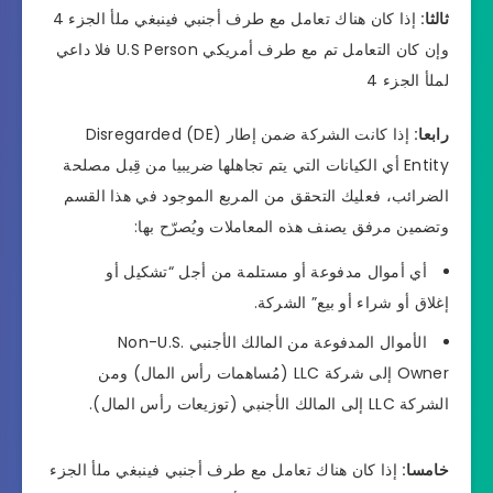
ثالثا:
إذا كان هناك تعامل مع طرف أجنبي فينبغي ملأ الجزء 4
وإن كان التعامل تم مع طرف أمريكي U.S Person فلا داعي
لملأ الجزء 4
رابعا:
إذا كانت الشركة ضمن إطار (DE) Disregarded
Entity أي الكيانات التي يتم تجاهلها ضريبيا من قِبل مصلحة
الضرائب، فعليك التحقق من المربع الموجود في هذا القسم
وتضمين مرفق يصنف هذه المعاملات ويُصرّح بها:
أي أموال مدفوعة أو مستلمة من أجل “تشكيل أو
إغلاق أو شراء أو بيع” الشركة.
الأموال المدفوعة من المالك الأجنبي Non-U.S.
Owner إلى شركة LLC (مُساهمات رأس المال) ومن
الشركة LLC إلى المالك الأجنبي (توزيعات رأس المال).
خامسا:
إذا كان هناك تعامل مع طرف أجنبي فينبغي ملأ الجزء