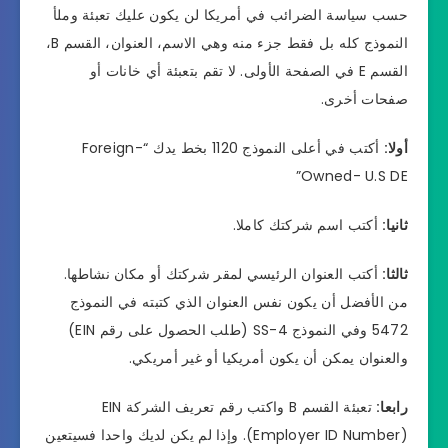
حسب سياسة الضرائب في أمريكا لن يكون عليك تعبئة وملأ
النموذج كله بل فقط جزء منه وهي الاسم، العنوان، القسم B،
القسم E في الصفحة الأولى. لا تقم بتعبئة أي خانات أو
صفحات أخرى.
أولا:
أكتب في أعلى النموذج 1120 بخط يدك “Foreign-
Owned- U.S DE”
ثانيا:
أكتب اسم شركتك كاملا.
ثالثا:
أكتب العنوان الرئيسي لمقر شركتك أو مكان نشاطها.
من الأفضل أن يكون نفس العنوان الذي كتبته في النموذج
5472 وفي النموذج SS-4 (طلب الحصول على رقم EIN)
والعنوان يمكن أن يكون أمريكيا أو غير أمريكي.
رابعا:
تعبئة القسم B واكتب رقم تعريف الشركة EIN
(Employer ID Number). وإذا لم يكن لديك واحدا فسيتعين