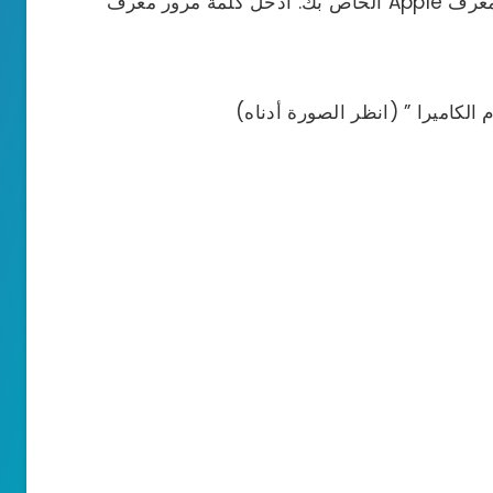
بعد ذلك، سيُطلب منك إدخال كلمة المرور لمعرف Apple الخاص بك. أدخل كلمة مرور معرف
الكاميرا ” (انظر الصورة أدناه)