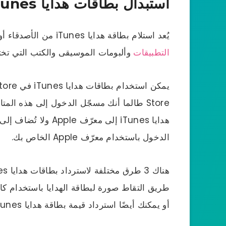
استبدال بطاقات هدايا iTunes
يُعد استلام بطاقة هدايا iTunes من الأصدقاء أو الأقارب تجربة رائعة، حيث يتيح لك ذلك
التطبيقات
وألبومات الموسيقى والكتب التي تختا
Store طالما أنك مسجّل الدخول إلى هذه المتاجر باستخدام
هدايا iTunes إلى معرّ
الدخول باستخدام معرّف Apple الخاص بك.
طريق التقاط صورة لبطاقة الهدايا باستخدام كامي
أو يمكنك أيضًا استرداد قيمة بطاقة هدايا iTunes على الكمبيوتر الخاص بك باستخدام iTunes.