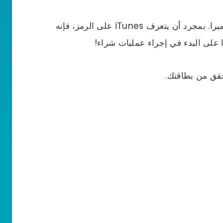
الآن امسح ظهر بطاقة الهدايا باستخدام الكاميرا. بمجرد أن يتعرف iTunes على الرمز، فإنه
 على البدء في إجراء عمليات شراء!