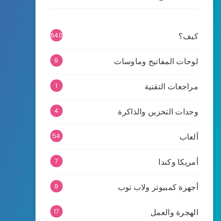
كيف؟
640
لوحات المفاتيح وماوسات
9
مراجعات التقنية
1
وحدات التخزين والذاكرة
4
ألعاب
54
أمريكا وكندا
7
أجهزة كمبيوتر ولاب توب
9
الهجرة والعمل
17