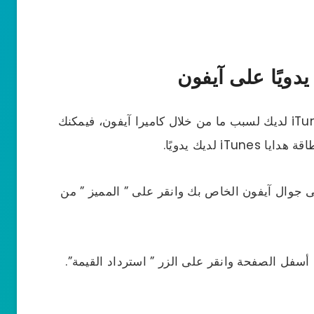
إذا لم تتمكن من استرداد قيمة بطاقة هدايا iTunes لديك لسبب ما من خلال كاميرا آيفون، فيمكنك
 لديك يدويًا.
ما متجر التطبيقات أو متجر iTunes على جوال آيفون الخاص بك وانقر على ” المميز ” من
أسفل الصفحة وانقر على الزر ” استرداد القيمة”.