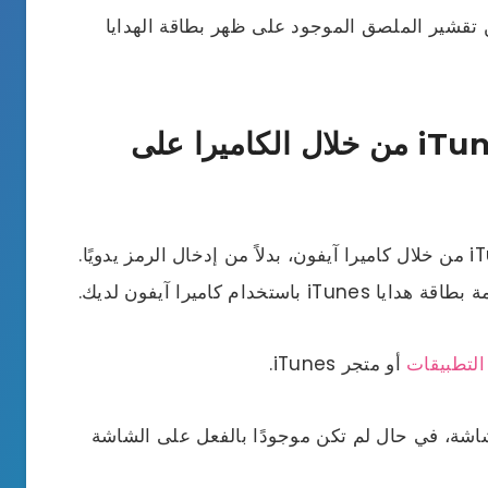
 تقشير الملصق الموجود على ظهر بطاقة الهدايا
استرداد قيمة بطاقة هدايا iTunes من خلال الكاميرا على
يفضل معظم الناس استبدال بطاقة هدايا iTunes من خلال كاميرا آيفون، بدلاً من إدخال الرمز يدويًا.
دام كاميرا آيفون لديك.
التطبيقات
أو متجر iTunes.
شاشة، في حال لم تكن موجودًا بالفعل على الشاشة