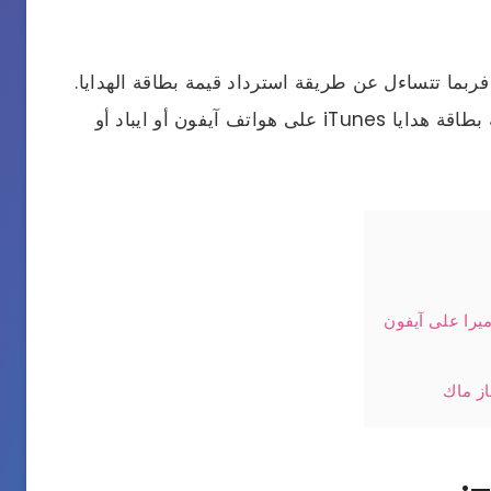
 كنت قد تلقيت مؤخرًا بطاقة هدايا iTunes، فربما تتساءل عن طريقة استرداد قيمة بطاقة الهدايا.
نعرض لكم في هذا المقال طريقة استرداد قيمة بطاقة هدايا iTunes على هواتف آيفون أو ايباد أو