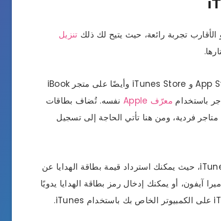
تنزيل
رها.
يمكن استخدام بطاقات هدايا iTunes في App Store و iTunes Store وأيضًا على متجر iBook
معرّف Apple
نفسه. تُضاف بطاقات
ف Apple ولا تُضاف إلى متاجر فردية، ومن هنا تأتي الحاجة إلى تسجيل
هناك 3 طرق مختلفة لاسترداد بطاقات هدايا iTunes، حيث يمكنك استرداد قيمة بطاقة الهدايا عن
را آيفون، أو يمكنك إدخال رمز بطاقة الهدايا يدويًا