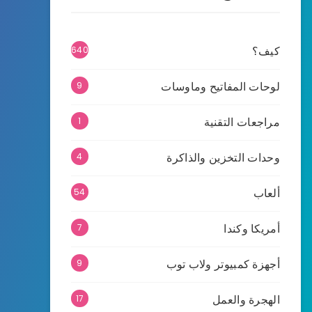
كيف؟
640
لوحات المفاتيح وماوسات
9
مراجعات التقنية
1
وحدات التخزين والذاكرة
4
ألعاب
54
أمريكا وكندا
7
أجهزة كمبيوتر ولاب توب
9
الهجرة والعمل
17