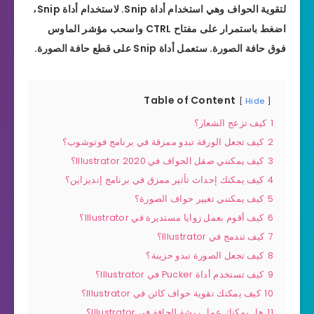
لتقوية الحواف وهي استخدام أداة Snip. لاستخدام أداة Snip،
اضغط باستمرار على مفتاح CTRL واسحب مؤشر الماوس
فوق حافة الصورة. ستعمل أداة Snip على قطع حافة الصورة.
Table of Content
Hide
1
كيف تزعج الشعار؟
2
كيف تجعل الورقة تبدو ممزقة في برنامج فوتوشوب؟
3
كيف يمكنني صقل الحواف في Illustrator 2020؟
4
كيف يمكنك إحداث تأثير ممزق في برنامج إنديزاين؟
5
كيف يمكنني تغيير حواف الصورة؟
6
كيف أقوم بعمل زوايا مستديرة في Illustrator؟
7
كيف تندمج في Illustrator؟
8
كيف تجعل الصورة تبدو حزينة؟
9
كيف تستخدم أداة Pucker في Illustrator؟
10
كيف يمكنك تقوية حواف كائن في Illustrator؟
11
هل يمكنك عمل ريشة للحافة في Illustrator؟