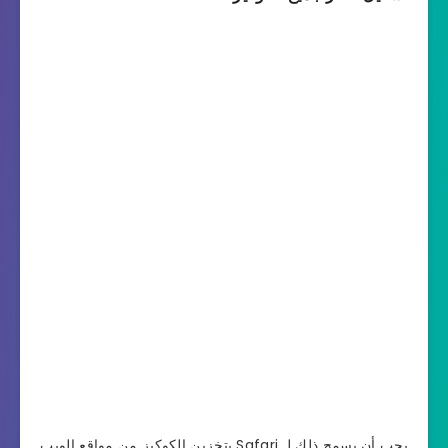
يجب أن يسمح ذلك لـ Safari بتخزين الكوكيز من مواقع الويب