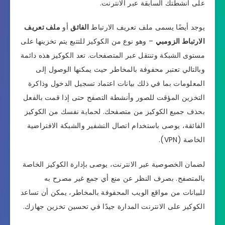
على أنشطتك السابقة عبر الانترنت.
يوجد أيضًا يسمى ملف تعريف الارتباط
الفائق
أو
ملف تعريف
الارتباط الزومبي
– وهو نوع من الكوكيز للتتبع يتم تخزينها على
مستوى الشبكة وتنتقل عبر المتصفحات. تعد الكوكيز هذه دائمة
وبالتالي تعتبر محفوفة بالمخاطر حيث يمكنها الوصول إلى
المعلومات بما في ذلك بيانات اعتماد تسجيل الدخول وذاكرة
التخزين المؤقت للصور وأنشطة التصفح حتى إذا قمت بالفعل
بحذف جميع الكوكيز من متصفحك. لحماية نفسك من الكوكيز
الفائقة، يوصى باستخدام اتصال التشفير والشبكة الافتراضية
الخاصة (VPN).
لضمان الخصوصية عبر الانترنت، يوصى بإدارة الكوكيز الخاصة
بالمتصفح. بصرف النظر عن منع أي جمع غير مصرح به
للبيانات من مواقع الويب المحفوفة بالمخاطر، يمكن أن تساعد
الكوكيز على الانترنت المدارة جيدًا في تحسين تخزين جهازك.