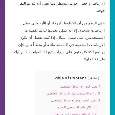
الارتباط أو خط أرجواني مسطر مما يعني أنه قد تم النقر
فوقه.
على الرغم من أن الخطوط الزرقاء أو الأرجواني تمثل
ارتباطات تشعبية، إلا أنه يمكن تعديلها لتلائم تفضيلات
المستخدمين. على سبيل المثال، إذا كنت تفضل أن تكون
الارتباطات التشعبية في المستند مائلة أو بخط أحمر، فإن
برنامج Word يحتوي على ميزات تتيح لك القيام بذلك. وإليك
طريقة عملها:
Table of Content
Hide
1
تغيير لون الارتباط التشعبي
2
إزالة التسطير من الارتباط التشعبي
3
تغيير اسم نمط الارتباط التشعبي
3.1
الارتباط التشعبي المتبع
3.2
ارتباط تشعبي غير متابعين