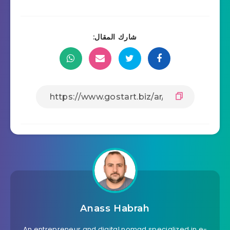
شارك المقال:
Anass Habrah
An entrepreneur and digital nomad specialized in e-