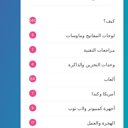
كيف؟
640
لوحات المفاتيح وماوسات
9
مراجعات التقنية
1
وحدات التخزين والذاكرة
4
ألعاب
54
أمريكا وكندا
7
أجهزة كمبيوتر ولاب توب
9
الهجرة والعمل
17