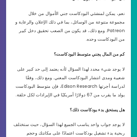
نعم، يمكن لمنشئي البودكاست جني الأموال من خلال
مجموعة متنوعة من الوسائل، بما في ذلك الإعلان والرعاية و
Patreon. ومع ذلك، قد يكون من الصعب تحقيق دخل كبير
من البودكاست وحده.
كم من المال يجني متوسط البودكاست؟
لا يوجد شيء محدد لهذا السؤال لأنه يعتمد إلى حد كبير على
شعبية ومدى انتشار البودكاست المعني. ومع ذلك، وفقًا
لدراسة أجرتها Edison Research، فإن متوسط البودكاست
يولد ما يقرب من 67 دولارًا أمريكيًا في الإيرادات لكل حلقة.
هل يستحق بدء بودكاست ذلك؟
لا يوجد جواب واحد يناسب الجميع لهذا السؤال، حيث ستختلف
ربحية بدء تشغيل بودكاست اعتمادًا على مكانتك وحجم