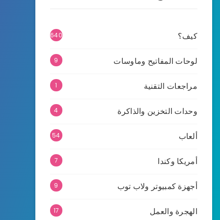
كيف؟
640
لوحات المفاتيح وماوسات
9
مراجعات التقنية
1
وحدات التخزين والذاكرة
4
ألعاب
54
أمريكا وكندا
7
أجهزة كمبيوتر ولاب توب
9
الهجرة والعمل
17