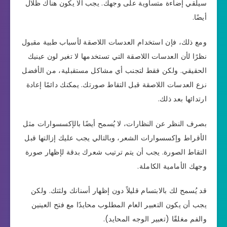
سيلقي إضاءة متساوية على وجهك. يجب ألا يكون هناك ظلال
أيضًا.
ومع ذلك، فإن استخدام العدسات اللاصقة لأسباب طبية مقبول
نظرًا لأن العدسات اللاصقة التي تستخدمها لا تغير لون عينيك
الحقيقي. ولكن فقط لتجنب أي مشاكل مستقبلية، من الأفضل
نزع العدسات اللاصقة قبل التقاط صورتك. يمكنك دائمًا إعادة
ارتدائها بعد ذلك.
بصرف النظر عن النظارات، لا يُسمح أيضًا بالإكسسوارات مثل
الأقراط وإكسسوارات الشعر، وبالتالي يجب عليك إزالتها قبل
التقاط الصورة. يجب أن يتم ترتيب شعرك بدقة لإظهار صورة
وجهك الأمامية الكاملة.
قد يُسمح لك بالابتسام قليلاً دون إظهار أسنانك ولثتك. ولكن
يجب أن يكون التعبير العام المطلوب محايدًا مع فتح العينين
والفم مغلقًا (تعبير الوجه المحايد).