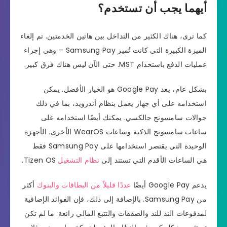
أيهما يجب أن تستخدم؟
كما ترى، هناك الكثير من التداخل بين هاتين الخدمتين. تم إلغاء
الميزة الكبيرة التي كانت تُميز Samsung Pay – وهي إجراء
عمليات الدفع باستخدام MST. حتى الآن ليس هناك فرق كبير.
بشكل عام، يعد Google Pay هو الخيار الأفضل. يمكن
استخدامه على أي جهاز يعمل بنظام أندرويد، بما في ذلك
جوالات سامسونج جالكسي. يمكنك أيضًا استخدامه على
ساعات سامسونج الذكية وساعات WearOS الأخرى. الأجهزة
الوحيدة التي يقتصر استخدامها على Samsung Pay فقط
هي الساعات الأقدم التي تستند إلى
نظام التشغيل
Tizen OS.
يدعم Google Pay أيضًا
عددًا قليلاً من البطاقات والبنوك
أكثر
من Samsung Pay. بالإضافة إلى ذلك، فإن الفوائد الإضافية
لمدفوعات الند للند والصفقات والتتبع المالي رائعة. ما لم تكن