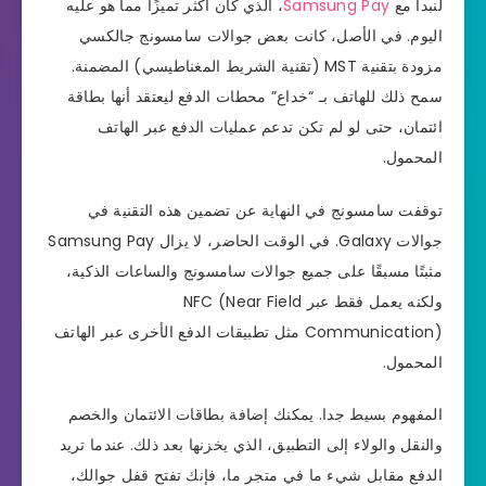
لنبدأ مع
Samsung Pay
، الذي كان أكثر تميزًا مما هو عليه
اليوم. في الأصل، كانت بعض جوالات سامسونج جالكسي
مزودة بتقنية MST (تقنية الشريط المغناطيسي) المضمنة.
سمح ذلك للهاتف بـ “خداع” محطات الدفع ليعتقد أنها بطاقة
ائتمان، حتى لو لم تكن تدعم عمليات الدفع عبر الهاتف
المحمول.
توقفت سامسونج في النهاية عن تضمين هذه التقنية في
جوالات Galaxy. في الوقت الحاضر، لا يزال Samsung Pay
مثبتًا مسبقًا على جميع جوالات سامسونج والساعات الذكية،
ولكنه يعمل فقط عبر NFC (Near Field
Communication) مثل تطبيقات الدفع الأخرى عبر الهاتف
المحمول.
المفهوم بسيط جدا. يمكنك إضافة بطاقات الائتمان والخصم
والنقل والولاء إلى التطبيق، الذي يخزنها بعد ذلك. عندما تريد
الدفع مقابل شيء ما في متجر ما، فإنك تفتح قفل جوالك،