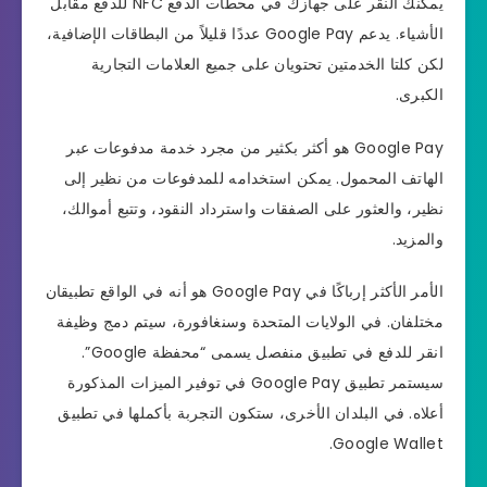
يمكنك النقر على جهازك في محطات الدفع NFC للدفع مقابل
الأشياء. يدعم Google Pay عددًا قليلاً من البطاقات الإضافية،
لكن كلتا الخدمتين تحتويان على جميع العلامات التجارية
الكبرى.
Google Pay هو أكثر بكثير من مجرد خدمة مدفوعات عبر
الهاتف المحمول. يمكن استخدامه للمدفوعات من نظير إلى
نظير، والعثور على الصفقات واسترداد النقود، وتتبع أموالك،
والمزيد.
الأمر الأكثر إرباكًا في Google Pay هو أنه في الواقع تطبيقان
مختلفان. في الولايات المتحدة وسنغافورة، سيتم دمج وظيفة
انقر للدفع في تطبيق منفصل يسمى “محفظة Google”.
سيستمر تطبيق Google Pay في توفير الميزات المذكورة
أعلاه. في البلدان الأخرى، ستكون التجربة بأكملها في تطبيق
Google Wallet.