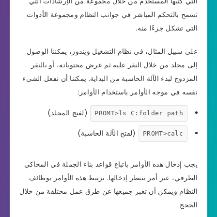
التي كتبها المستخدم من خلال مجموعة من الإرشادات التي
تسمح بالتحكم المباشر في جوانب النظام ومجموعة الأدوات
التي تشكل جزءًا منه.
على سبيل المثال، في نظام التشغيل ويندوز، يمكننا الوصول
إلى مجلد من خلال النقر عليه ثم عرض محتوياته، أو بالنقر
المزدوج لبدء الآلة الحاسبة من البداية. يمكننا أن نفعل الشيء
نفسه في موجه الأوامر باستخدام الأوامر:
(لفتح المجلد)
PROMT>ls C:folder path
(لفتح الآلة الحاسبة)
PROMT>calc
يجب إدخال هذه الأوامر باتباع قواعد بناء الجملة في المحاكي
الطرفي، عبر أمر ينتظر إدخالها. ترتبط هذه الأوامر بوظائف
النظام ويمكن أن تعبر جميعها عن طرق عمل مختلفة من خلال
الحجج.