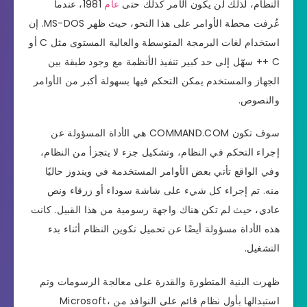
النظام، لذلك لن يكون الأمر كذلك حتى
عام
1981، عندما
عُرفت محطة الأوامر على هذا النحو، حيث ظهر MS-DOS. إن
استخدام لغات البرمجة المتوسطة والعالية المستوى مثل C أو
C ++ سهّل إلى حد كبير تنفيذ الأنظمة مع وجود طبقة بين
الجهاز والمستخدم يمكن التحكم فيها بسهولة أكبر من الأوامر
والنصوص.
سوف تكون COMMAND.COM هي الأداة المسؤولة عن
إجراء التحكم في النظام، وتشكيل جزء لا يتجزأ من النظام،
وفي الواقع تأتي بعض الأوامر المستخدمة في ويندوز حاليًا
منه. تم إجراء كل شيء على شاشة سوداء أو زرقاء ونص
عادي، حيث لم تكن هناك واجهة رسومية من هذا القبيل. كانت
هذه الأداة مسؤولة أيضًا عن تحميل تكوين النظام أثناء بدء
التشغيل.
ظهرت البنية المتطورة والقدرة على معالجة الرسومات وتم
استبدالها بأول نظام قائم على النوافذ من Microsoft،