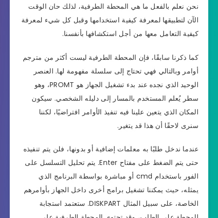
نحن نعلم بالفعل ما هي المحطة الطرفية، لذلك حان الوقت
الآن لتطبيقها لمعرفة كيفية استخدامها وقبل كل شيء لمعرفة
كيفية التعامل معها من أجل استكشافها بأنفسنا.
كما ذكرنا سابقًا، فإن المحطة الطرفية ليست أكثر من مترجم
أوامر وبالتالي فهي تحتاج إلى سلسلة مفهومة لها. العنصر
الوحيد الذي نجده عند بدء تشغيل الجهاز هو PROMT، وهو
سطر يُعلم المستخدم بالمسار إلى دليله الشخصي. سيكون
المكان الذي يتعين علينا فيه تنفيذ الأوامر افتراضيًا، لكننا
سنرى لاحقًا أن هذا قد يتغير.
عندما ندخل طلبًا به معلمات إضافية أو بدونها، فلن يتم تنفيذه
حتى يتم الضغط على مفتاح Enter. يتم تحليل التسلسل على
الفور باستخدام cmd أو مباشرة بواسطة البرنامج الذي
يمثله، حيث يمكننا تشغيل برامج أخرى داخل الجهاز بأوامرهم
الخاصة، على سبيل المثال DISKPART. ستعتمد استجابة
المحطة على الطلب، وقد تحتوي المحطة الطرفية على