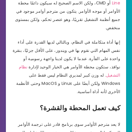
Line
أو CMD، ولكن الاسم الصحيح له سيكون دائمًا محطة
الأوامر أو موجه الأوامر. يتكون من مترجم أوامر موجود في
جميع أنظمة التشغيل تقريبًا، وهو عنصر تحكم، ولكن بمستوى
منخفض.
إنها أداة متكاملة في النظام، وبالتالي لديها القدرة على أداء
نفس المهام التي نقوم بها في ويندوز، على الأقل جزئيًا، بنقرة
واحدة على الفأرة. عندما لا يكون لدينا واجهة رسومية أو
نوافذ، ستكون محطة الأوامر هي الخيار الوحيد لإدارة
نظام
التشغيل
. له وزن كبير لمديري النظام ليس فقط على
Windows ولكن أيضًا على Linux و MacOS وحتى الأنظمة
الأخرى لأنه أداة أساسية.
كيف تعمل المحطة والقشرة؟
لا يعد مترجم الأوامر سوى برنامج قادر على ترجمة الأوامر