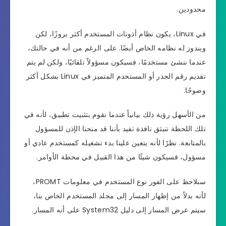
محدودين.
في Linux، يكون نظام أذونات المستخدم أكثر بروزًا، لكن
ويندوز له نظامه الخاص أيضًا. على الرغم من أنه في حالتك،
عندما ننشئ مستخدمًا، فسيكون مسؤولاً تلقائيًا، ولكن لم يتم
تقديم رقم الجذر أو المستخدم المتميز في Linux بشكل أكثر
وضوحًا.
من الأسهل رؤية ذلك بيانياً عندما نقوم بتثبيت تطبيق، لأنه في
تلك اللحظة تنبثق نافذة تفيد بأننا قد منحنا الإذن للمسؤول
بالمتابعة. نظرًا لأنه يتعين علينا بدء تشغيله كمستخدم عادي أو
مسؤول، فسيكون شيئًا من هذا القبيل في محطة الأوامر.
سنلاحظ على الفور نوع المستخدم في معلومات PROMT،
لأنه بدلاً من إظهار المسار إلى مجلد المستخدم الخاص بنا،
سيتم عرض المسار إلى دليل System32 على أنه المسار.