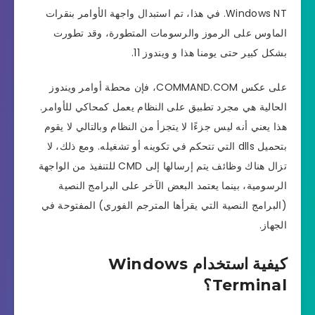
Windows NT. في هذا، تم استبدال واجهة الأوامر بنقرات
الماوس على الرموز والرسومات المتطورة، وقد تطورت
بشكل كبير حتى يومنا هذا و ويندوز 11.
على عكس COMMAND.COM، فإن محطة أوامر ويندوز
الحالية هي مجرد تطبيق على النظام يعمل كمحاكي للأوامر.
هذا يعني أنه ليس جزءًا لا يتجزأ من النظام وبالتالي لا يقوم
بتحميل dlls التي تتحكم في تكوينه أو تشغيله. ومع ذلك، لا
تزال هناك وظائف يتم إرسالها إلى CMD للتنفيذ من الواجهة
الرسومية، بينما يعتمد البعض الآخر على البرامج النصية
(البرامج النصية التي يقرأها المترجم الفوري) المفتوحة في
الجهاز.
كيفية استخدام Windows
Terminal؟