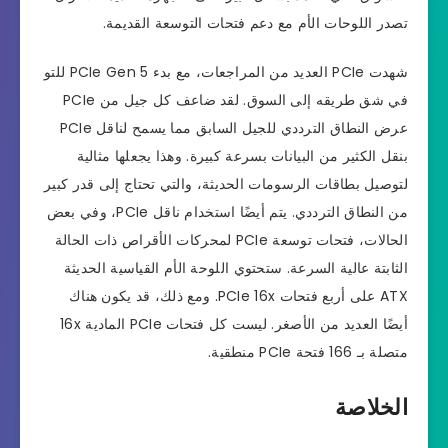
تصدر اللوحات الأم مع دعم فتحات التوسعة القديمة.
شهدت PCIe العديد من المراجعات، مع بدء PCIe Gen 5 للتو
في شق طريقه إلى السوق. لقد ضاعف كل جيل من PCIe
عرض النطاق الترددي للجيل السابق مما يسمح لناقل PCIe
بنقل الكثير من البيانات بسرعة كبيرة. وهذا يجعلها مثالية
لتوصيل بطاقات الرسومات الحديثة، والتي تحتاج إلى قدر كبير
من النطاق الترددي. يتم أيضًا استخدام ناقل PCIe، وفي بعض
الحالات، فتحات توسعة PCIe لمحركات الأقراص ذات الحالة
الثابتة عالية السرعة. ستحتوي اللوحة الأم القياسية الحديثة
ATX على أربع فتحات PCIe 16x. ومع ذلك، قد يكون هناك
أيضًا العديد من الأصغر. ليست كل فتحات PCIe المادية 16x
متصلة بـ 166 فتحة PCIe منطقية.
الخلاصة