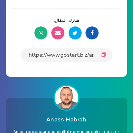
شارك المقال:
Anass Habrah
An entrepreneur and digital nomad specialized in e-