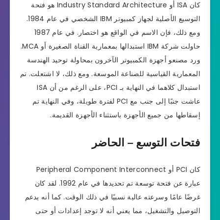
كان ISA أو Industry Standard Architecture هو فتحة
التوسيع الأصلية لجهاز كمبيوتر IBM الشخصي في عام 1984.
ومع ذلك، فإن الاسم في الواقع هو اختصار. في عام 1987
حاولت شركة IBM استبدالها بمعمارية القناة الصغيرة أو MCA.
ورد مصنعو أجهزة الكمبيوتر الآخرون بمحاولة توحيد الهندسة
المعمارية القياسية للصناعة الموسعة. ومع ذلك، لا اشتعلت. تم
استبدال كلاهما في النهاية بـ PCI، على الرغم من أن ISA
عاشت جنبًا إلى جنب مع PCI لفترة طويلة، وفي النهاية تم
إسقاطها من جميع الأجهزة باستثناء الأجهزة القديمة.
فتحات التوسع – الحاضر
كان PCI أو Peripheral Component Interconnect
عبارة عن فتحة توسعة تم تحديدها في عام 1992. لقد كان
غرضًا عامًا وسرعته عالية نسبيًا في ذلك الوقت. كما أنه يدعم
التوصيل والتشغيل، مما يعني أنه لا توجد إعدادات أو حتى