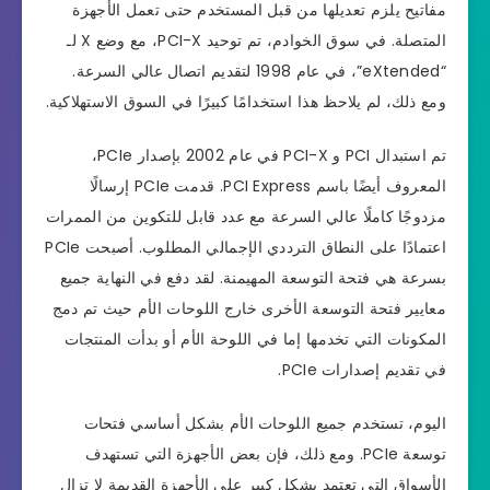
مفاتيح يلزم تعديلها من قبل المستخدم حتى تعمل الأجهزة
المتصلة. في سوق الخوادم، تم توحيد PCI-X، مع وضع X لـ
“eXtended”، في عام 1998 لتقديم اتصال عالي السرعة.
ومع ذلك، لم يلاحظ هذا استخدامًا كبيرًا في السوق الاستهلاكية.
تم استبدال PCI و PCI-X في عام 2002 بإصدار PCIe،
المعروف أيضًا باسم PCI Express. قدمت PCIe إرسالًا
مزدوجًا كاملًا عالي السرعة مع عدد قابل للتكوين من الممرات
اعتمادًا على النطاق الترددي الإجمالي المطلوب. أصبحت PCIe
بسرعة هي فتحة التوسعة المهيمنة. لقد دفع في النهاية جميع
معايير فتحة التوسعة الأخرى خارج اللوحات الأم حيث تم دمج
المكونات التي تخدمها إما في اللوحة الأم أو بدأت المنتجات
في تقديم إصدارات PCIe.
اليوم، تستخدم جميع اللوحات الأم بشكل أساسي فتحات
توسعة PCIe. ومع ذلك، فإن بعض الأجهزة التي تستهدف
الأسواق التي تعتمد بشكل كبير على الأجهزة القديمة لا تزال