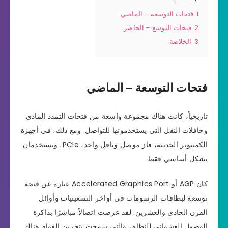
1
فتحات التوسعة – الماضي
2
فتحات التوسع – الحاضر
3
الخلاصة
فتحات التوسعة – الماضي
تاريخياً، كانت هناك مجموعة واسعة من فتحات التمدد المادي
وحافلات النقل التي يستخدمونها للتواصل. ومع ذلك، في أجهزة
الكمبيوتر الحديثة، فاز موصل وناقل واحد، PCIe، ويستخدمان
بشكل أساسي فقط.
كان AGP أو Accelerated Graphics Port عبارة عن فتحة
توسعة لبطاقات الرسومات في أواخر التسعينيات وأوائل
القرن الحادي والعشرين. لقد عرضت اتصالاً مباشرًا بذاكرة
الوصول العشوائي للنظام، والتي سمحت بتخزين القوام هناك