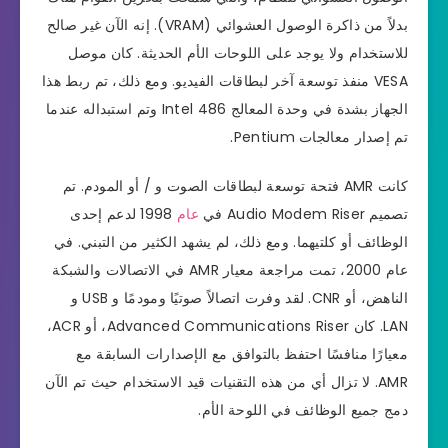
بدلاً من ذاكرة الوصول العشوائي (VRAM). إنه الآن غير صالح
للاستخدام ولا يوجد على اللوحات الأم الحديثة. كان موصل
VESA منفذ توسعة آخر لبطاقات الفيديو. ومع ذلك، تم ربط هذا
الجهاز بشدة في وحدة المعالج Intel 486 وتم استبداله عندما
تم إصدار معالجات Pentium.
كانت AMR فتحة توسعة لبطاقات الصوت و / أو المودم. تم
تصميم Audio Modem Riser في
عام
1998 لدعم إحدى
الوظائف أو كلتيهما. ومع ذلك، لم يشهد الكثير من التبني. في
عام 2000، تمت مراجعة معيار AMR في الاتصالات والشبكة
الناهض، أو CNR. لقد وفرت اتصالاً صوتيًا ومودمًا و USB و
LAN. كان Advanced Communications Riser، أو ACR،
معيارًا منافسًا احتفظ بالتوافق مع الإصدارات السابقة مع
AMR. لا تزال أي من هذه التقنيات قيد الاستخدام حيث تم الآن
دمج جميع الوظائف في اللوحة الأم.