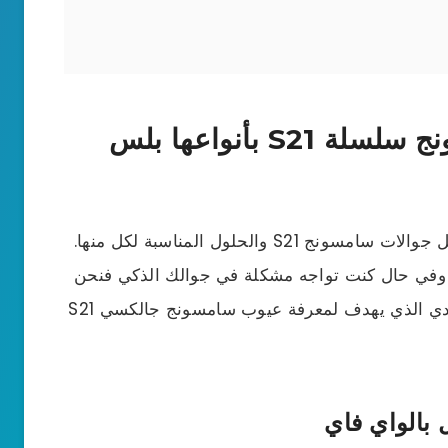
ماهي مشاكل جوالات سامسونج سلسلة S21 بأنواعها بلس
نقدم إليك فيما يلي 14 مشكلة شائعة من مشاكل جوالات سامسونج S21 والحلول المناسبة لكل منها.
 وفي حال كنت تواجه مشكلة في جوالك الذكي فنحن
متأكدون أنك ستجد الحل في هذا المقال الإرشادي الذي يهدف لمعرفة عيوب سامسونج جالكسي S21