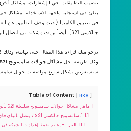
تنصيب التطبيقات، في الإشعارات، مشاكل أخرى
بطئ في استجابة واجهة الاستخدام، مشاكل في 
في تطبيق الكاميرا (حيث وقف التطبيق عن الع
جالكسي S21). أيضاً برزت مشكلة في اتصال الواي فاي والصوت وغير ذلك الكثير.
نرجو منك قراءة هذا المقال حتى نهايته، وذلك 
وكل طريقة لحل
مشاكل جوالات سامسونج S21+
سنستعرض بشكل سريع مواصفات جوال سامسونج 
Table of Content
Hide
1
ماهي مشاكل جوالات سامسونج سلسلة S21 بأنواعها بلس والترا والإصدار الأساسي
1.1
1. سامسونج جالكسي S21 لا يتصل بالواي فاي
1.1.1
الحل 1- إعادة ضبط إعدادات الشبكة في جوال جالكسي S21: