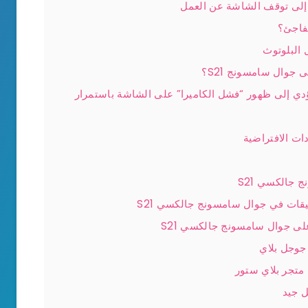
فاجئ؟
جوال سامسونج S21؟
ى جوال سامسونج جالكسي S21
متجر بلاي ستور