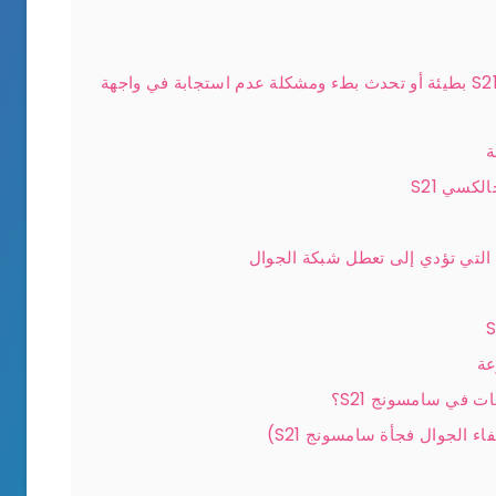
كيف يمكن حل مشكلة شاشة سامسونج S21 بطيئة أو تحدث بطء ومشكلة عدم استجابة في واجهة
كسي S21
 في سامسونج S21؟