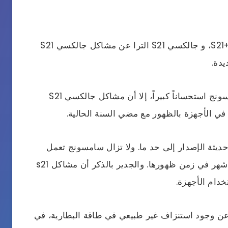
أبلغ مستخدمو جوالات جالكسي S21، جالكسي +S21، و جالكسي S21 الترا عن مشاكل جالكسي S21
دة.
الخاصة بسامسونج استحساناً كبيراً، إلا أن مشاكل جالكسي S21
في الأجهزة بالظهور مع مضي السنة الحالية.
أن سلسلة جالكسي S21 لا تزال حديثة الإصدار إلى حد ما. ولا تزال سامسونج تعمل
على حل مشاكل جالكسي S21 التي لا تتجاوز الأشهر في زمن ظهورها. والجدير بالذكر أن مشاكل s21
دام الأجهزة.
هر المستخدمين عيوب جوال سامسونج s21 عن وجود استنزاف غير طبيعي في طاقة البطارية، في