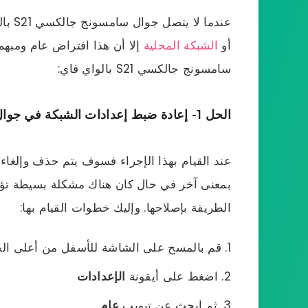
عندما لا يتصل جوال سامسونج جالكسي S21 بالواي فاي فهذا يشير إلى
أو
الشبكة المحلية
إلا أن هذا افتراض عام ومبهم
سامسونج جالكسي S21 بالواي فاي:
الحل 1- إعادة ضبط إعدادات الشبكة في جوال جالكسي S21:
عند القيام بهذا الإجراء فسوف يتم حذف وإلغاء
بمعنى آخر في حال كان هناك مشكلة بسيطة ت
الطريقة بإصلاحها. وإليك خطوات القيام بها:
قم بالمسح على الشاشة للأسفل من أعلى ال
اضغط على أيقونة
الإعدادات
ثم ابحث عن تبويب
عام