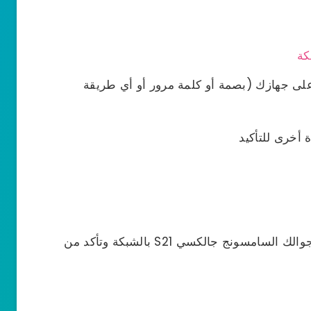
كة
على جهازك (بصمة أو كلمة مرور أو أي طريقة
أخرى للتأكيد
وبعد تنفيذ خطوات الحل جرب مجدداً أن تصل جوالك السامسونج جالكسي S21 بالشبكة وتأكد من