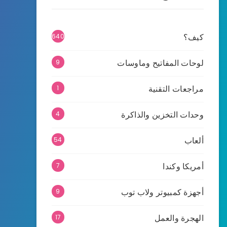
كيف؟
640
لوحات المفاتيح وماوسات
9
مراجعات التقنية
1
وحدات التخزين والذاكرة
4
ألعاب
54
أمريكا وكندا
7
أجهزة كمبيوتر ولاب توب
9
الهجرة والعمل
17