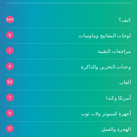
كيف؟
640
لوحات المفاتيح وماوسات
9
مراجعات التقنية
1
وحدات التخزين والذاكرة
4
ألعاب
54
أمريكا وكندا
7
أجهزة كمبيوتر ولاب توب
9
الهجرة والعمل
17