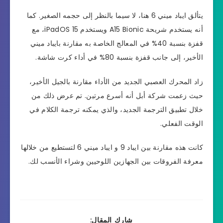
يتألق ايباد ميني 6 هنا، لا سيما بالنظر إلى حجمه الصغير. كما
أنه يستخدم شريحة A15 Bionic ويستخدم iPadOS 15، مع
قفزة بنسبة 40% في المعالج الخاصة به مقارنة بايباد ميني
الأخير، إلى جانب قفزة بنسبة 80% في أداء كرت شاشة.
زاد المحرك العصبي الجديد من الأداء مقارنة بالجيل الأخير،
حيث زعمت شركة أبل أنه أسرع مرتين. تم عرض ذلك من
خلال تطبيق الترجمة الجديد، والذي يمكنه ترجمة الكلام في
الوقت الفعلي.
كانت هذه مقارنة بين ايباد 9 و ايباد ميني 6 لتستطيع من خلالها
معرفة الفروقات بين الجهازين اللوحيين وشراء الأنسب لك.
شارك المقال: