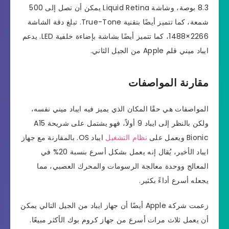
8.3 بوصة، وشاشة Liquid Retina يمكن أن تصل إلى 500
شمعة، كما تتميز أيضًا بتقنية True-Tone. تبلغ دقة الشاشة
2266×1488، كما تتميز أيضًا بشاشة بإضاءة خلفية LED. يدعم
ايباد ميني قلم Apple من الجيل الثاني.
مقارنة المواصفات
المواصفات هي حقًا المكان الذي يميز فيه ايباد ميني نفسه،
ولكن بالنظر إلى ايباد 9 أولاً، فهو يشتمل على شريحة A15
Bionic ويعمل على
نظام التشغيل
ايباد OS. بالمقارنة مع جهاز
ايباد الأخير، يُقال إنه يعمل بشكل أسرع بنسبة 20% في
المعالج ووحدة معالجة الرسومات والمحرك العصبي، مما
يجعله أسرع أداءً بكثير.
زعمت شركة Apple أيضًا أن جهاز ايباد من الجيل التالي يمكن
أن يعمل ثلاث مرات أسرع من جهاز كروم بوك الأكثر مبيعًا.