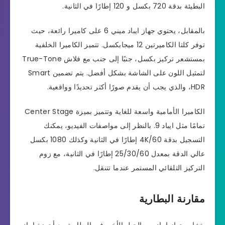
البطيئة بدقة 720 بكسل و 120 إطارًا في الثانية.
بالمقابل، يحتوي جهاز ايباد ميني 6 على كاميرا رائعة، حيث
توفر كلتا الكاميرتين 12 ميجابكسل. تتميز الكاميرا الخلفية
بمستشعر تركيز بكسل، جنبًا إلى جنب مع فلاش True-Tone
لتمثيل اللون على الشاشة بشكل أفضل. يتم تضمين Smart
HDR، والذي يجب أن يقدم صورًا أكثر تحديدًا وواقعية.
الكاميرا الأمامية واسعة للغاية وتتميز بميزة Center Stage
تمامًا مثل ايباد 9. بالنظر إلى مواصفات الفيديو، يمكنك
التسجيل بدقة 4K/60 إطارًا في الثانية وكذلك 1080 بكسل
عالي الدقة بمعدل 25/30/60 إطارًا في الثانية، مع زوم
التركيز التلقائي المستمر عندما تتنقل.
مقارنة البطارية
يتشابه جهاز ايباد من الجيل الأخير في البطارية مع أجهزة ايباد