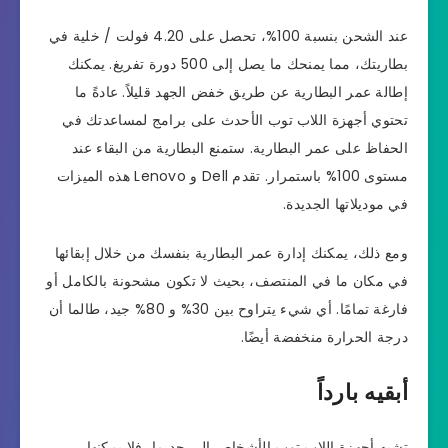
عند الشحن بنسبة 100%، تحصل على 4.20 فولت / خلية في
بطاريتك، مما يمنحك ما يصل إلى 500 دورة تفريغ. يمكنك
إطالة عمر البطارية عن طريق خفض الجهد قليلاً. عادةً ما
تحتوي أجهزة اللاب توب الأحدث على برامج لمساعدتك في
الحفاظ على عمر البطارية. ستمنع البطارية من البقاء عند
مستوى 100% باستمرار. تقدم Dell و Lenovo هذه الميزات
في موديلاتها الجديدة.
ومع ذلك، يمكنك إدارة عمر البطارية بنفسك من خلال إبقائها
في مكان ما في المنتصف، بحيث لا تكون مشحونة بالكامل أو
فارغة تمامًا. أي شيء يتراوح بين 30% و 80% جيد، طالما أن
درجة الحرارة منخفضة أيضًا.
أبقيه بارداً
تشبه أجهزة اللاب توب الأشخاص إلى حد ما، فلا يمكنها