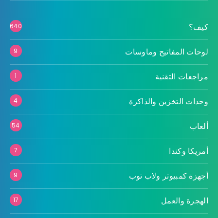
كيف؟
640
لوحات المفاتيح وماوسات
9
مراجعات التقنية
1
وحدات التخزين والذاكرة
4
ألعاب
54
أمريكا وكندا
7
أجهزة كمبيوتر ولاب توب
9
الهجرة والعمل
17