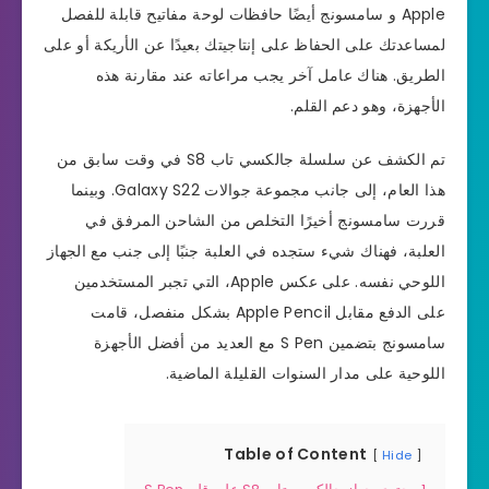
Apple و سامسونج أيضًا حافظات لوحة مفاتيح قابلة للفصل
لمساعدتك على الحفاظ على إنتاجيتك بعيدًا عن الأريكة أو على
الطريق. هناك عامل آخر يجب مراعاته عند مقارنة هذه
الأجهزة، وهو دعم القلم.
تم الكشف عن سلسلة جالكسي تاب S8 في وقت سابق من
هذا العام، إلى جانب مجموعة جوالات Galaxy S22. وبينما
قررت سامسونج أخيرًا التخلص من الشاحن المرفق في
العلبة، فهناك شيء ستجده في العلبة جنبًا إلى جنب مع الجهاز
اللوحي نفسه. على عكس Apple، التي تجبر المستخدمين
على الدفع مقابل Apple Pencil بشكل منفصل، قامت
سامسونج بتضمين S Pen مع العديد من أفضل الأجهزة
اللوحية على مدار السنوات القليلة الماضية.
Table of Content
Hide