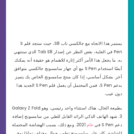
يستمر هذا الاتجاه مع جالكسي تاب S8، حيث ستجد قلم S
Pen في العلبة، بغض النظر عن إصدار Tab S8 الذي ستنتهي
به. ما يجعل هذا الأمر أكثر إثارة للاهتمام هو حقيقة أنه يمكنك
أيضًا استخدام S Pen مع أي جهاز سامسونج جالكسي متوافق
آخر. بشكل أساسي، إذا كان منتج سامسونج الخاص بك يتميز
بدعم S Pen، فمن المحتمل أن يعمل قلم S Pen الجديد هذا
دون عيب.
بطبيعة الحال، هناك استثناء واحد رئيسي، وهو Galaxy Z Fold
3. شهد الهاتف الذكي الرائد القابل للطي من سامسونج إضافة
دعم S Pen في
عام
2021. ومع ذلك، بسبب الهشاشة المحتملة
للشاشة، كان على سامسونج تطوير جوال مختلف تمامًا نوع