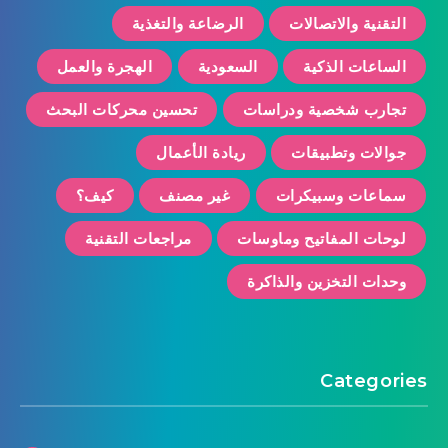
التقنية والاتصالات
الرضاعة والتغذية
الساعات الذكية
السعودية
الهجرة والعمل
تجارب شخصية ودراسات
تحسين محركات البحث
جوالات وتطبيقات
ريادة الأعمال
سماعات وسبيكرات
غير مصنف
كيف؟
لوحات المفاتيح وماوسات
مراجعات التقنية
وحدات التخزين والذاكرة
Categories