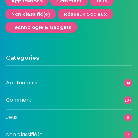
Applications
Comment
Jeux
Non classifié(e)
Réseaux Sociaux
Technologie & Gadgets
Categories
Applications
34
Comment
207
Jeux
9
Non classifié(e
2