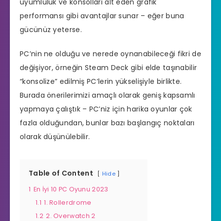
uyumluluk ve konsolları alt eden grafik
performansı gibi avantajlar sunar – eğer buna
gücünüz yeterse.
PC’nin ne olduğu ve nerede oynanabileceği fikri de
değişiyor, örneğin Steam Deck gibi elde taşınabilir
“konsolize” edilmiş PC’lerin yükselişiyle birlikte.
Burada önerilerimizi amaçlı olarak geniş kapsamlı
yapmaya çalıştık – PC’niz için harika oyunlar çok
fazla olduğundan, bunlar bazı başlangıç noktaları
olarak düşünülebilir.
Table of Content
Hide
1
En İyi 10 PC Oyunu 2023
1.1
1. Rollerdrome
1.2
2. Overwatch 2