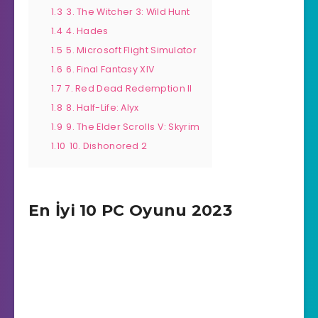
1.3
3. The Witcher 3: Wild Hunt
1.4
4. Hades
1.5
5. Microsoft Flight Simulator
1.6
6. Final Fantasy XIV
1.7
7. Red Dead Redemption II
1.8
8. Half-Life: Alyx
1.9
9. The Elder Scrolls V: Skyrim
1.10
10. Dishonored 2
En İyi 10 PC Oyunu 2023