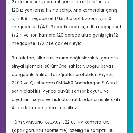
2x ekrana sahip amiral gemisi akıllı telefon ve
120Hz yenileme hızına sahip. Ana kameralar geniş
için 108 megapiksel f/1.8, 10x optik zoom için 10
megapiksel f/4.9, 3x optik zoom için 10 megapiksel
f/2.4 ve son kamera 120 derece ultra geniş için 12
megapiksel f/2.2 ile çok etkileyici.
Bu telefon, ülke sürümüne bağlı olarak iki görüntü
sinyal işlemcisi sürümüne sahiptir. Doğru beyaz
dengesi ile kaliteli fotoğraflar üretebilen Exynos
2200 ve Qualcomm SM8450 Snapdragon 8 Gen 1
satın alabiliriz. Ayrıca büyük sensör boyutu ve
diyafram sayısı ve hızlı otomatik odaklama ile akıllı
AI, parlak gece çekimi alabiliriz.
Tüm SAMSUNG GALAXY S22 ULTRA kamera OIS
(optik görüntü sabitleme) özelliğine sahiptir. Bu