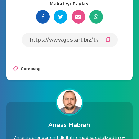
Makaleyi Paylaş:
Samsung
Anass Habrah
An entrepreneur and digital nomad specialized in e-