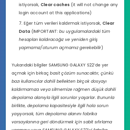
istiyorsak,
Clear caches
(it will not change any
login account at this applications)
Eğer tüm verileri kaldırmak istiyorsak,
Clear
Data
(IMPORTANT:
bu uygulamalardaki tüm
hesapları kaldıracağız ve yeniden giriş
yapmamız/oturum açmamız gerekebilir
)
Yukarıdaki bilgiler SAMSUNG GALAXY S22‘de yer
açmak için birkaç
basit çözüm sunacaktır, çünkü
bazı kullanıcılar dahili bellekten birçok dosyayı
kaldırmamıza veya silmemize rağmen düşük dahili
depolama alanıyla ilgili sorunlar yaşarlar. Bununla
birlikte, depolama kapasitesiyle ilgili hala sorun
yaşıyorsak, tüm depolama alanını fabrika
varsayılanına geri döndürmek için
sabit sıfırlama
yapmayı veya SAMSUNG GALAXY S22’yi fabrika