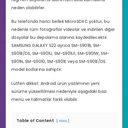
neden olabilirler.
Bu telefonda harici bellek MicroSDXC yoktur, bu
nedenle tüm fotoğraflar videolar ve indirilen diğer
dosyalar bu depolama alanına kaydedilecektir.
SAMSUNG GALAXY S22 ayrıca SM-S901B, SM-
S901B/DS, SM-S901U, SM-S901U1, SM-S901W, SM-
S901N, SM-S9010, SM-S901E veya SM-S901E/DS
model kodlarına sahiptir.
Lütfen dikkat: Android ürün yazılımının yeni
sürüme yükseltilmesi nedeniyle aşağıdaki bazı
menü ve talimatlar farklı olabilir.
Table of Content
Hide