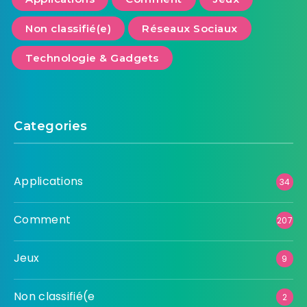
Non classifié(e)
Réseaux Sociaux
Technologie & Gadgets
Categories
Applications
34
Comment
207
Jeux
9
Non classifié(e
2