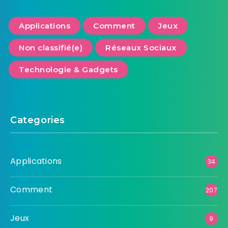
Applications
Comment
Jeux
Non classifié(e)
Réseaux Sociaux
Technologie & Gadgets
Categories
Applications
34
Comment
207
Jeux
9