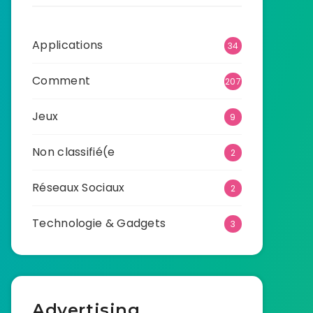
Applications
34
Comment
207
Jeux
9
Non classifié(e
2
Réseaux Sociaux
2
Technologie & Gadgets
3
Advertising