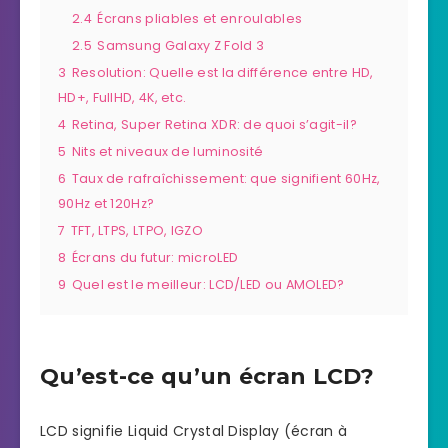
2.4
Écrans pliables et enroulables
2.5
Samsung Galaxy Z Fold 3
3
Resolution: Quelle est la différence entre HD,
HD+, FullHD, 4K, etc.
4
Retina, Super Retina XDR: de quoi s’agit-il?
5
Nits et niveaux de luminosité
6
Taux de rafraîchissement: que signifient 60Hz,
90Hz et 120Hz?
7
TFT, LTPS, LTPO, IGZO
8
Écrans du futur: microLED
9
Quel est le meilleur: LCD/LED ou AMOLED?
Qu’est-ce qu’un écran LCD?
LCD signifie Liquid Crystal Display (écran à