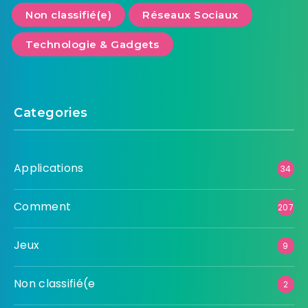
Non classifié(e)
Réseaux Sociaux
Technologie & Gadgets
Categories
Applications
34
Comment
207
Jeux
9
Non classifié(e
2