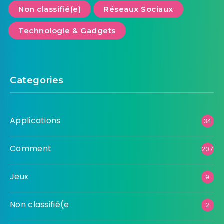
Non classifié(e)
Réseaux Sociaux
Technologie & Gadgets
Categories
Applications
34
Comment
207
Jeux
9
Non classifié(e
2