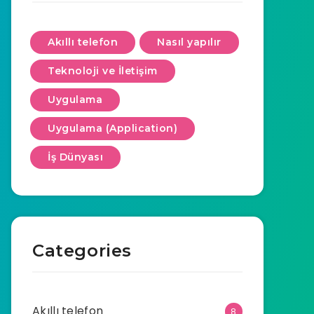
Akıllı telefon
Nasıl yapılır
Teknoloji ve İletişim
Uygulama
Uygulama (Application)
İş Dünyası
Categories
Akıllı telefon
8