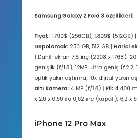
Samsung Galaxy Z Fold 3 özellikleri:
Fiyat:
1.799$ (256GB), 1.899$ (512GB) |
Depolamak:
256 GB, 512 GB |
Harici ek
| Dahili ekran 7,6 inç (2208 x 1768) 120
genişlik (f/1.8); 12MP ultra geniş (f.2.2
optik yakınlaştırma, 10x dijital yakınla
altı kamera:
4 MP (f/1.8) |
Pil:
4.400 mAh
x 2,6 x 0,56 ila 0,62 inç (kapalı); 6,2 x 5
iPhone 12 Pro Max