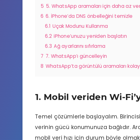
5
5. WhatsApp aramaları için daha az veri 
6
6. İPhone’da DNS önbelleğini temizle
6.1
Uçak Modunu Kullanma
6.2
iPhone’unuzu yeniden başlatın
6.3
Ağ ayarlarını sıfırlama
7
7. WhatsApp’ı güncelleyin
8
WhatsApp’ta görüntülü aramaları kolay
1. Mobil veriden Wi-Fi’
Temel çözümlerle başlayalım. Birincis
verinin gücü konumunuza bağlıdır. Arama
mobil veri hızı için durum böyle olmak 