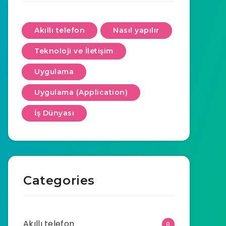
Akıllı telefon
Nasıl yapılır
Teknoloji ve İletişim
Uygulama
Uygulama (Application)
İş Dünyası
Categories
Akıllı telefon
8