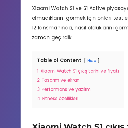
Xiaomi Watch S1 ve S1 Active piyasaya 
olmadıklarını görmek için onları test
12 lansmanında, nasıl olduklarını görm
zaman geçirdik.
Table of Content
Hide
1
Xiaomi Watch S1 çıkış tarihi ve fiyatı
2
Tasarım ve ekran
3
Performans ve yazılım
4
Fitness özellikleri
Xiaomi Watch S1 çıkış t