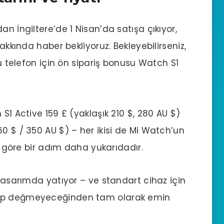
an İngiltere’de 1 Nisan’da satışa çıkıyor,
hakkında haber bekliyoruz. Bekleyebilirseniz,
bu telefon için ön sipariş bonusu Watch S1
S1 Active 159 £ (yaklaşık 210 $, 280 AU $)
0 $ / 350 AU $) – her ikisi de Mi Watch’un
na göre bir adım daha yukarıdadır.
 tasarımda yatıyor – ve standart cihaz için
ğip değmeyeceğinden tam olarak emin