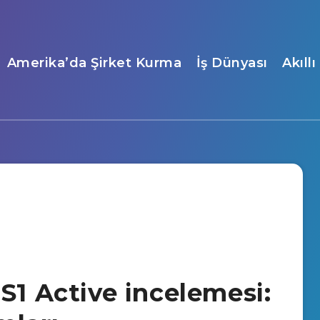
Amerika’da Şirket Kurma
İş Dünyası
Akıll
S1 Active incelemesi: